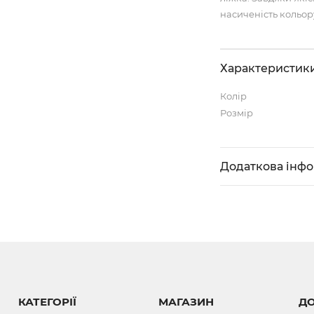
насиченість кольору
Характеристик
Колір
Розмір
Додаткова інф
КАТЕГОРІЇ
МАГАЗИН
Д