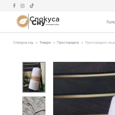
Гол
Спокуса сну
Товари
Простирадла
Простирадло на ре