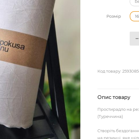
Б
Розмір
1
Код товару:
2593085
Опис товару
Простирадло на рез
(Туреччина)
Створіть бездоганн
на резинці, яке щіл