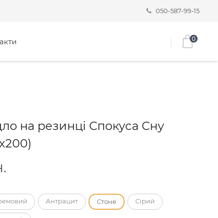
050-587-99-15
0
акти
ло на резинці Спокуса Сну
0х200)
.
ремовий
Антрацит
Сірий
Стоне