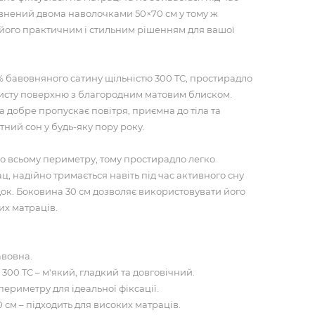
внений двома наволочками 50×70 см у тому ж
 його практичним і стильним рішенням для вашої
% бавовняного сатину щільністю 300 TC, простирадло
висту поверхню з благородним матовим блиском.
 добре пропускає повітря, приємна до тіла та
ний сон у будь-яку пору року.
о всьому периметру, тому простирадло легко
ц, надійно тримається навіть під час активного сну
док. Боковина 30 см дозволяє використовувати його
их матраців.
авовна.
300 TC – м'який, гладкий та довговічний.
периметру для ідеальної фіксації.
 см – підходить для високих матраців.