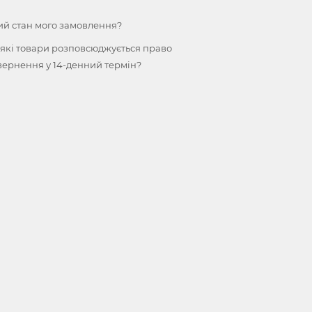
ий стан мого замовлення?
 які товари розповсюджується право
вернення у 14-денний термін?