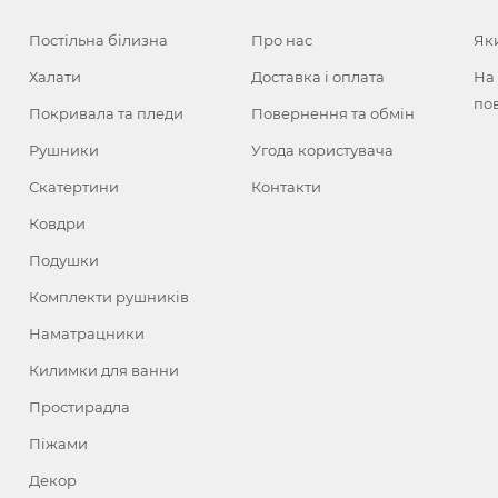
Постільна білизна
Про нас
Як
Халати
Доставка і оплата
На
по
Покривала та пледи
Повернення та обмін
Рушники
Угода користувача
Скатертини
Контакти
Ковдри
Подушки
Комплекти рушників
Наматрацники
Килимки для ванни
Простирадла
Піжами
Декор