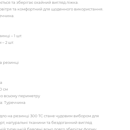
ється та зберігає охайний вигляд ліжка.
овітря та комфортний для щоденного використання.
еччина.
нці – 1 шт.
– 2 шт.
а резинці
на
0 см
по всьому периметру
а: Туреччина
ло на резинці 300 TC стане чудовим вибором для
орт, натуральні тканини та бездоганний вигляд
ній турецькій бавовні воно довго зберігає форму,