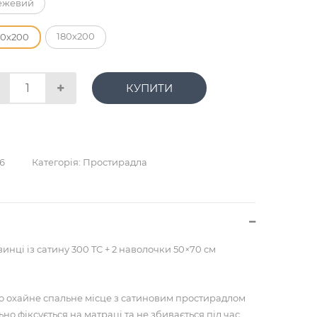
ежевий
180х200
60х200
КУПИТИ
6
Категорія:
Простирадла
инці із сатину 300 TC + 2 наволочки 50×70 см
о охайне спальне місце з сатиновим простирадлом
ьно фіксується на матраці та не збивається під час