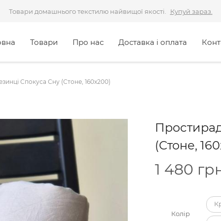
Товари домашнього текстилю найвищої якості.
Купуй зараз.
овна
Товари
Про нас
Доставка і оплата
Конт
зинці Спокуса Сну (Стоне, 160х200)
Простирад
(Стоне, 16
1 480
грн
К
Колір