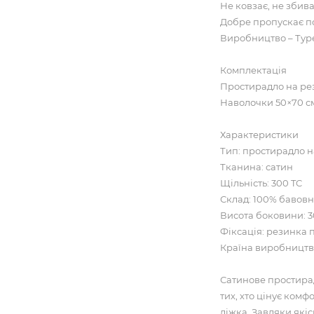
Не ковзає, не збива
Добре пропускає п
Виробництво – Тур
Комплектація
Простирадло на рези
Наволочки 50×70 см 
Характеристики
Тип: простирадло н
Тканина: сатин
Щільність: 300 TC
Склад: 100% бавов
Висота боковини: 3
Фіксація: резинка 
Країна виробництв
Сатинове простирад
тих, хто цінує комф
ліжка. Завдяки якіс