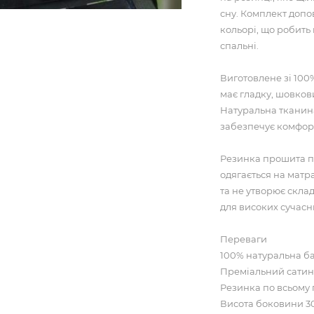
сну. Комплект допо
кольорі, що робить
спальні.
Виготовлене зі 100
має гладку, шовко
Натуральна тканина
забезпечує комфорт
Резинка прошита п
одягається на матра
та не утворює скла
для високих сучасн
Переваги
100% натуральна б
Преміальний сатин 
Резинка по всьому 
Висота боковини 30