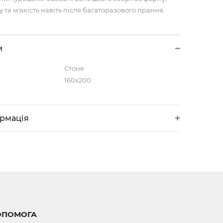
 та м'якість навіть після багаторазового прання.
и
Стоне
160х200
ормація
ОПОМОГА