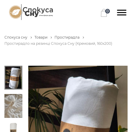
0
Спокуса сну
Товари
Простирадла
Простирадло на резинці Спокуса Сну (Кремовий, 160х200)