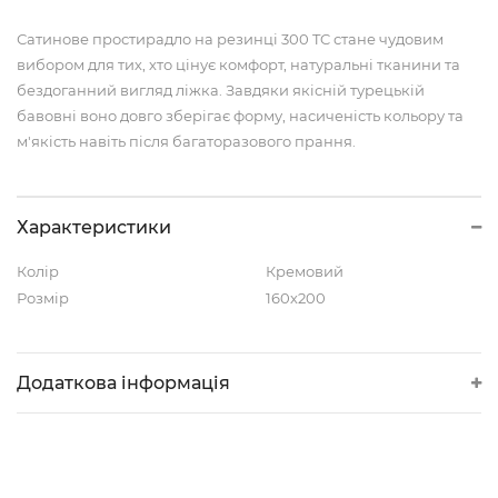
Сатинове простирадло на резинці 300 TC стане чудовим
вибором для тих, хто цінує комфорт, натуральні тканини та
бездоганний вигляд ліжка. Завдяки якісній турецькій
бавовні воно довго зберігає форму, насиченість кольору та
м'якість навіть після багаторазового прання.
Характеристики
Колір
Кремовий
Розмір
160х200
Додаткова інформація