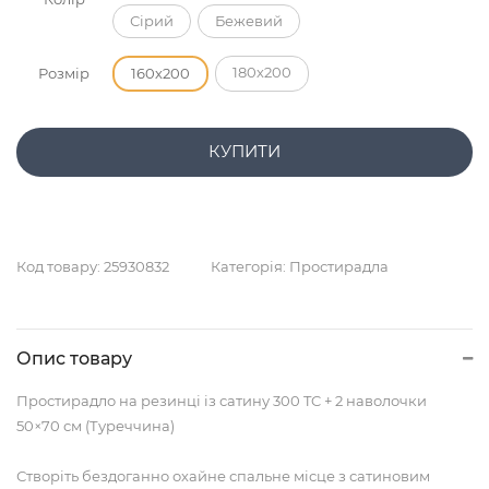
Сірий
Бежевий
180х200
Розмір
160х200
КУПИТИ
Код товару:
25930832
Категорія:
Простирадла
Опис товару
Простирадло на резинці із сатину 300 TC + 2 наволочки
50×70 см (Туреччина)
Створіть бездоганно охайне спальне місце з сатиновим