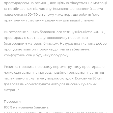
простирадлом на резинці, яке щільно фіксується на матраці
та не збивається під час сну. Комплект доповнений двома
наволочками 50×70 см у тому ж кольорі, що робить його
практичним і стильним рішенням для вашої спальні.
Виготовлене зі 100% бавовняного сатину щільністю 300 TC,
простирадло має гладку, шовковисту поверхню з
благородним матовим блиском. Натуральна тканина добре
пропускає повітря, приємна до тіла та забезпечує
комфортний сон у будь-яку пору року.
Резинка прошита по всьому периметру, тому простирадло
легко одягається на матрац, надійно тримається навіть під
час активного сну та не утворює складок. Боковина 30 см
дозволяє використовувати його для високих сучасних
матраців.
Переваги
100% натуральна бавовна.
Преміальний сатин 300 TC – м'який, гладкий та довговічний.