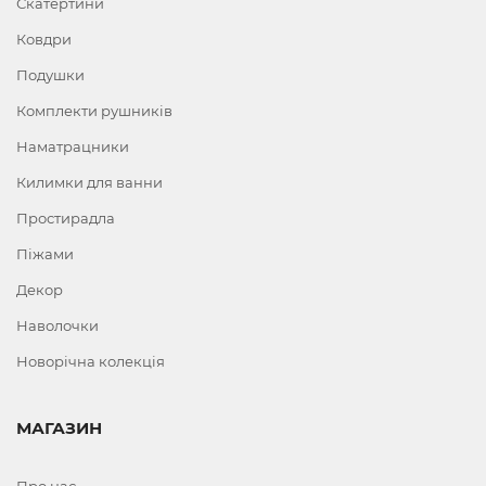
Скатертини
Ковдри
Подушки
Комплекти рушників
Наматрацники
Килимки для ванни
Простирадла
Піжами
Декор
Наволочки
Новорічна колекція
МАГАЗИН