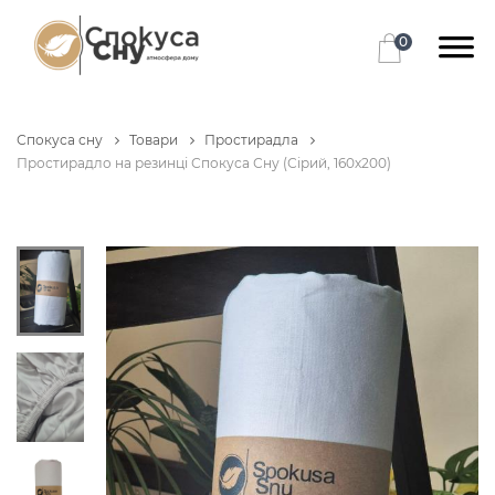
0
Спокуса сну
Товари
Простирадла
Простирадло на резинці Спокуса Сну (Сірий, 160х200)