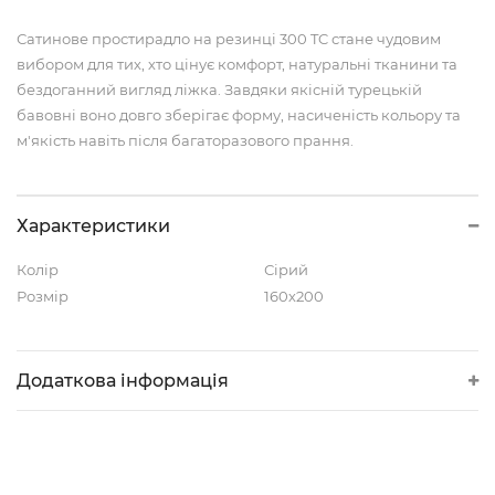
Сатинове простирадло на резинці 300 TC стане чудовим
вибором для тих, хто цінує комфорт, натуральні тканини та
бездоганний вигляд ліжка. Завдяки якісній турецькій
бавовні воно довго зберігає форму, насиченість кольору та
м'якість навіть після багаторазового прання.
Характеристики
Колір
Сірий
Розмір
160х200
Додаткова інформація