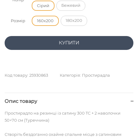
Бежевий
Сірий
180х200
Розмір
160х200
КУПИТИ
Код товару:
25930863
Категорія:
Простирадла
Опис товару
Простирадло на резинці із сатину 300 TC + 2 наволочки
50×70 см (Туреччина)
Створіть бездоганно охайне спальне місце з сатиновим