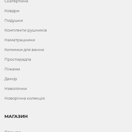
Скатертини
Ковдри
Подушки
Комплекти рушників
Наматрацники
Килимки для ванни
Простирадла
Піжами
Декор
Наволочки
Новорічна колекція
МАГАЗИН