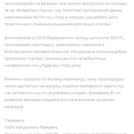
простирадлом на резинці, яке щільно фіксується на матраці
та не збивається під час сну. Комплект доповнений двома
наволочками 50×70 см у тому ж кольорі, що робить його
практичним і стильним рішенням для вашої спальні.
Виготовлене зі 100% бавовняного сатину щільністю 300 TC,
простирадло має гладку, шовковисту поверхню з
благородним матовим блиском. Натуральна тканина добре
пропускає повітря, приємна до тіла та забезпечує
комфортний сон у будь-яку пору року.
Резинка прошита по всьому периметру, тому простирадло
легко одягається на матрац, надійно тримається навіть під
час активного сну та не утворює складок. Боковина 30 см
дозволяє використовувати його для високих сучасних
матраців.
Переваги
100% натуральна бавовна.
Преміальний сатин 300 TC – м'який, гладкий та довговічний.