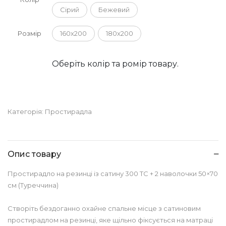
Сірий
Бежевий
Розмір
160х200
180х200
Оберіть колір та ромір товару.
Категорія:
Простирадла
Опис товару
Простирадло на резинці із сатину 300 TC + 2 наволочки 50×70
см (Туреччина)
Створіть бездоганно охайне спальне місце з сатиновим
простирадлом на резинці, яке щільно фіксується на матраці