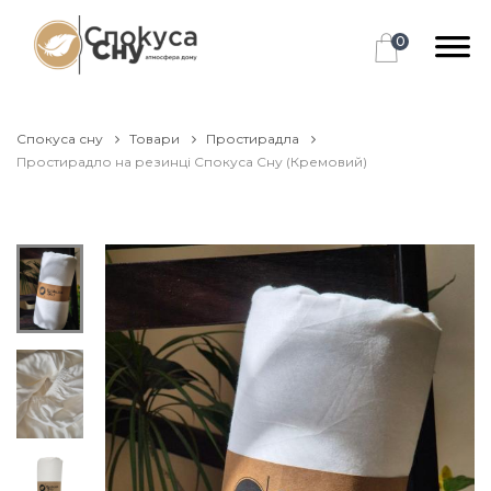
0
Спокуса сну
Товари
Простирадла
Простирадло на резинці Спокуса Сну (Кремовий)