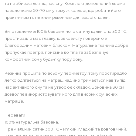
та не збивається під час сну. Комплект доповнений двома
наволочками 50×70 см у тому ж кольорі, що робить його
практичним і стильним рішенням для вашої спальні.
Виготовлене зі 100% бавовняного сатину щільністю 300 TC,
простирадло має гладку, шовковисту поверхню з
благородним матовим блиском. Натуральна тканина добре
пропускає повітря, приємна до тіла та забезпечує
комфортний сон у будь-яку пору року.
Резинка прошита по всьому периметру, тому простирадло
легко одягається на матрац, надійно тримається навіть під
час активного сну та не утворює складок. Боковина 30 см
дозволяє використовувати його для високих сучасних
матраців.
Переваги
100% натуральна бавовна.
Преміальний сатин 300 TC – м'який, гладкий та довговічний.
Резинка по всьому периметру для ідеальної фіксації.