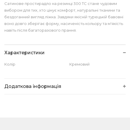
Сатинове простирадло на резинці 300 TC стане чудовим
вибором для тих, хто цінує комфорт, натуральні тканини та
бездоганний вигляд ліжка. Завдяки якісній турецькій бавовні
воно довго зберігає форму, насиченість кольору та м'якість
навіть після багаторазового прання.
Характеристики
Колір
Кремовий
Додаткова інформація