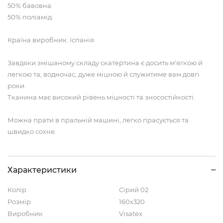
50% бавовна
50% поліамід
Країна виробник: Іспанія
Завдяки змішаному складу скатертина є досить м'ягкою й
легкою та, водночас, дуже міцною й служитиме вам довгі
роки.
Тканина має високий рівень міцності та зносостійкості.
Можна прати в пральній машині, легко прасується та
швидко сохне.
Характеристики
Колір
Сірий 02
Розмір
160х320
Виробник
Visatex