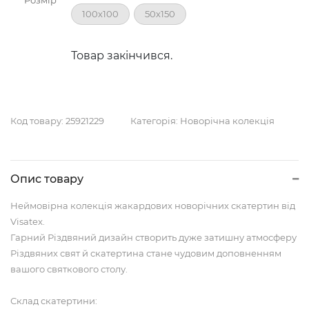
Розмір
100х100
50х150
Товар закінчився.
Код товару:
25921229
Категорія:
Новорічна колекція
Опис товару
Неймовірна колекція жакардових новорічних скатертин від
Visatex.
Гарний Різдвяний дизайн створить дуже затишну атмосферу
Різдвяних свят й скатертина стане чудовим доповненням
вашого святкового столу.
Склад скатертини: