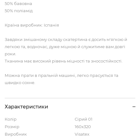
50% бавовна
50% поліамід
Країна виробник: Іспанія
Завдяки змішаному складу скатертина є досить м'ягкою й
легкою та, водночас, дуже міцною й служитиме вам довгі
роки.
Тканина має високий рівень міцності та зносостійкості.
Можна прати в пральній машині, легко прасується та
швидко сохне.
Характеристики
Колір
Сірий 01
Розмір
160х320
Виробник
Visatex