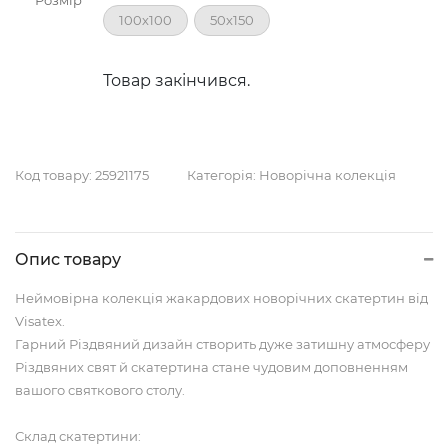
Розмір
100х100
50х150
Товар закінчився.
Код товару:
25921175
Категорія:
Новорічна колекція
Опис товару
Неймовірна колекція жакардових новорічних скатертин від
Visatex.
Гарний Різдвяний дизайн створить дуже затишну атмосферу
Різдвяних свят й скатертина стане чудовим доповненням
вашого святкового столу.
Склад скатертини: