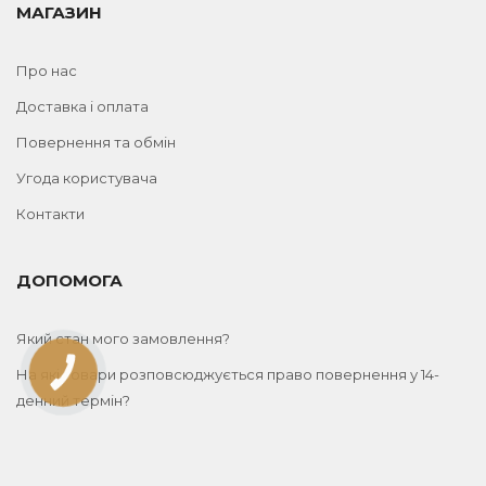
МАГАЗИН
Про нас
Доставка і оплата
Повернення та обмін
Угода користувача
Контакти
ДОПОМОГА
Який стан мого замовлення?
На які товари розповсюджується право повернення у 14-
КНОПКА
ЗВ'ЯЗКУ
денний термін?