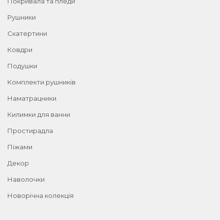
Покривала та пледи
Рушники
Скатертини
Ковдри
Подушки
Комплекти рушників
Наматрацники
Килимки для ванни
Простирадла
Піжами
Декор
Наволочки
Новорічна колекція