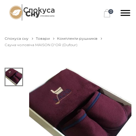
0
Спокуса сну
Товари
Комплекти рушників
Сауна чоловіча MAISON D'OR (Dufour)