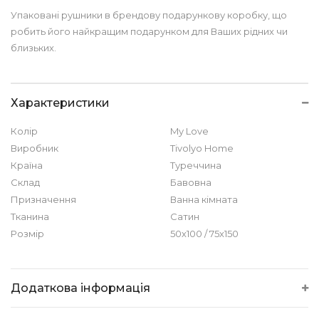
Упаковані рушники в брендову подарункову коробку, що
робить його найкращим подарунком для Ваших рідних чи
близьких.
Характеристики
Колір
My Love
Виробник
Tivolyo Home
Країна
Туреччина
Склад
Бавовна
Призначення
Ванна кімната
Тканина
Сатин
Розмір
50х100 / 75х150
Додаткова інформація