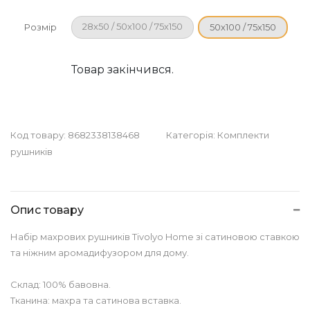
28х50 / 50х100 / 75х150
Розмір
50х100 / 75х150
Товар закінчився.
Код товару:
8682338138468
Категорія:
Комплекти
рушників
Опис товару
Набір махрових рушників Tivolyo Home зі сатиновою ставкою
та ніжним аромадифузором для дому.
Склад: 100% бавовна.
Тканина: махра та сатинова вставка.