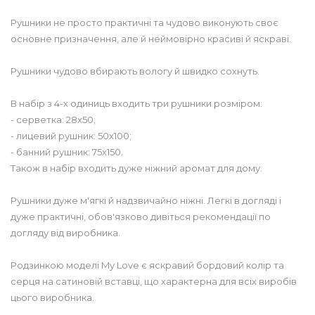
Рушники не просто практичні та чудово виконують своє
основне призначення, але й неймовірно красиві й яскраві.
Рушники чудово вбирають вологу й швидко сохнуть.
В набір з 4-х одиниць входить три рушники розміром:
- серветка: 28х50;
- лицевий рушник: 50х100;
- банний рушник: 75х150.
Також в набір входить дуже ніжний аромат для дому.
Рушники дуже м'ягкі й надзвичайно ніжні. Легкі в догляді і
дуже практичні, обов'язково дивіться рекомендації по
догляду від виробника.
Родзинкою моделі My Love є яскравий бордовий колір та
серця на сатиновій вставці, що характерна для всіх виробів
цього виробника.