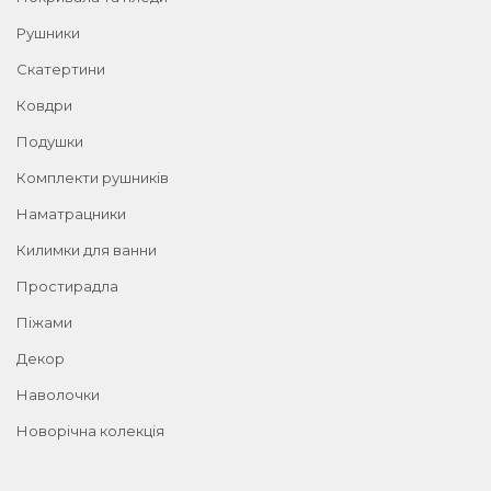
Рушники
Скатертини
Ковдри
Подушки
Комплекти рушників
Наматрацники
Килимки для ванни
Простирадла
Піжами
Декор
Наволочки
Новорічна колекція