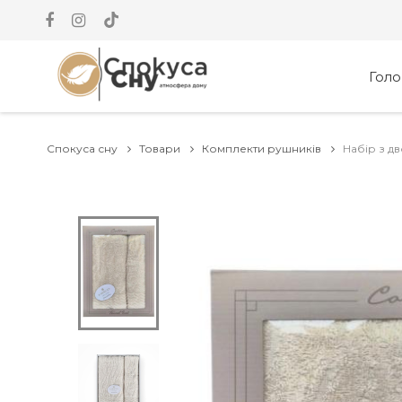
Гол
Спокуса сну
Товари
Комплекти рушників
Набір з дв