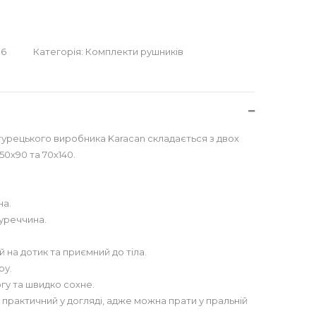
96
Категорія:
Комплекти рушників
 турецького виробника Karacan складається з двох
50х90 та 70х140.
на.
Туреччина.
 на дотик та приємний до тіла.
ру.
гу та швидко сохне.
 практичний у догляді, адже можна прати у пральній