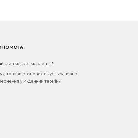
ОПОМОГА
ий стан мого замовлення?
 які товари розповсюджується право
ернення у 14-денний термін?