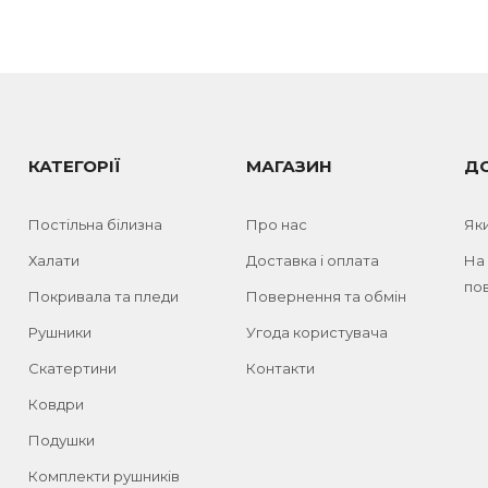
КАТЕГОРІЇ
МАГАЗИН
Д
Постільна білизна
Про нас
Як
Халати
Доставка і оплата
На
пов
Покривала та пледи
Повернення та обмін
Рушники
Угода користувача
Скатертини
Контакти
Ковдри
Подушки
Комплекти рушників