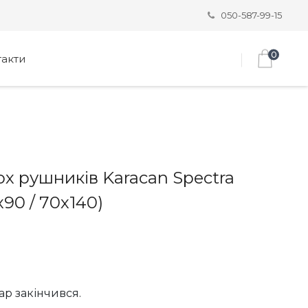
050-587-99-15
0
такти
ох рушників Karacan Spectra
х90 / 70х140)
ар закінчився.