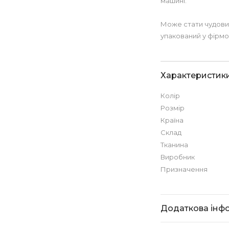
машині.
Може стати чудови
упакований у фірмо
Характеристик
Колір
Розмір
Країна
Склад
Тканина
Виробник
Призначення
Додаткова інф