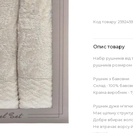
Код товару:
259245
Опис товару
Набір рушників від
рушників розміром 
Рушник з бавовни.
Склад - 100% бавов
Країна виробник - 
Рушник дуже м'ягкий
Має щільну структу
Добре вбирає воло
Не втрачає ворсу й