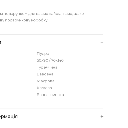
м подарунком для ваших найрідніших, адже
ву подарункову коробку.
и
Пудра
50х90 / 70х140
Туреччина
Бавовна
Махрова
Karacan
Ванна кімната
ормація