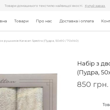
Товари домашнього текстилю найвищої якості.
Купуй зараз.
овна
Товари
Про нас
Доставка і оплата
Кон
ох рушників Karacan Spectra (Пудра, 50х90 / 70х140)
Набір з дв
(Пудра, 50
850
грн.
Тов