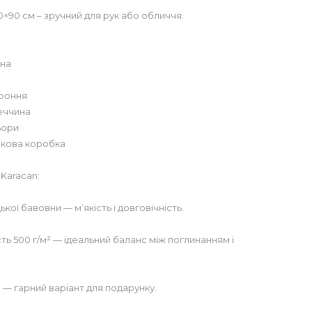
0×90 см – зручний для рук або обличчя.
вна
ороння
еччина
льори
нкова коробка
Karacan:
ької бавовни — м’якість і довговічність.
ть 500 г/м² — ідеальний баланс між поглинанням і
 — гарний варіант для подарунку.