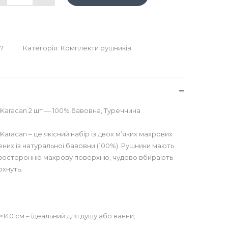
7
Категорія:
Комплекти рушників
Karacan 2 шт — 100% бавовна, Туреччина
aracan – це якісний набір із двох м’яких махрових
ених із натуральної бавовни (100%). Рушники мають
двосторонню махрову поверхню, чудово вбирають
охнуть.
140 см – ідеальний для душу або ванни;