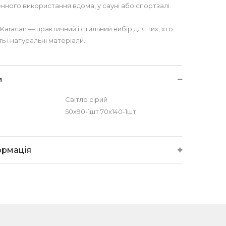
нного використання вдома, у сауні або спортзалі.
aracan — практичний і стильний вибір для тих, хто
ть і натуральні матеріали.
и
Світло сірий
50х90-1шт 70х140-1шт
ормація