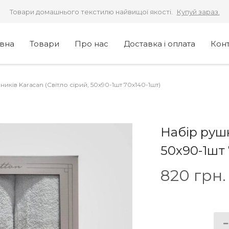
Товари домашнього текстилю найвищої якості.
Купуй зараз.
овна
Товари
Про нас
Доставка і оплата
Кон
иків Karacan (Світло сірий, 50х90-1шт 70х140-1шт)
Набір рушн
50х90-1шт 
820
грн.