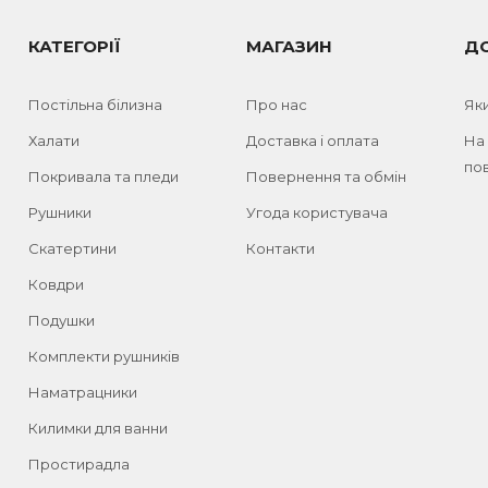
КАТЕГОРІЇ
МАГАЗИН
Д
Постільна білизна
Про нас
Як
Халати
Доставка і оплата
На
пов
Покривала та пледи
Повернення та обмін
Рушники
Угода користувача
Скатертини
Контакти
Ковдри
Подушки
Комплекти рушників
Наматрацники
Килимки для ванни
Простирадла