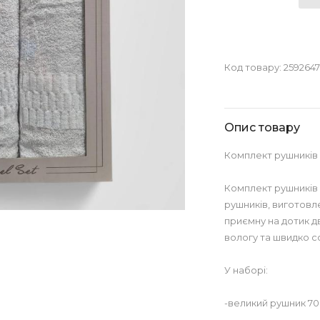
Код товару:
2592647
Опис товару
Комплект рушників 
Комплект рушників K
рушників, виготовл
приємну на дотик 
вологу та швидко с
У наборі:
-великий рушник 70×