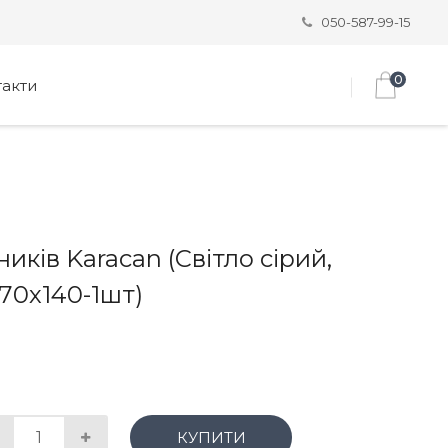
050-587-99-15
0
такти
иків Karacan (Світло сірий,
70х140-1шт)
КУПИТИ