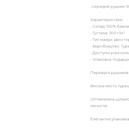
-середній рушник 5
Характеристики:
- Склад: 100% баво
- Густина: 500 г/м²
- Тип махри: двост
- Виробництво: Тур
- Доступні різні ко
- Упаковка: подару
Переваги рушників 
Висока якість турец
Оптимальна щільніс
легкістю.
Елегантна упаковка