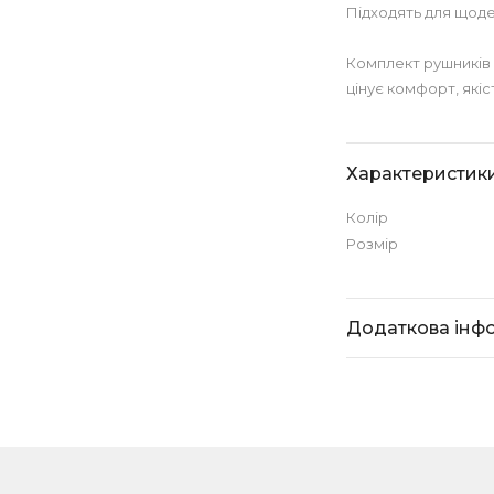
Підходять для щоде
Комплект рушників K
цінує комфорт, якіс
Характеристик
Колір
Розмір
Додаткова інф