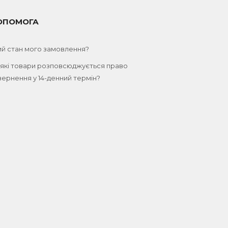
ОПОМОГА
ий стан мого замовлення?
 які товари розповсюджується право
ернення у 14-денний термін?