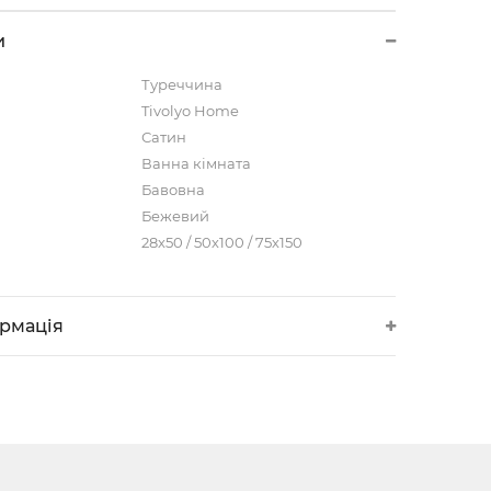
и
Туреччина
Tivolyo Home
Сатин
Ванна кімната
Бавовна
Бежевий
28х50 / 50х100 / 75х150
ормація