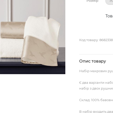
50
Розмір
Тов
Код товару:
8682338
Опис товару
Набір махрових руш
Є два варіанти набо
набір з двох рушник
Склад: 100% бавовн
В набір входить дв