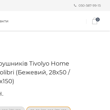
050-587-99-15
0
акти
рушників Tivolyo Home
olibri (Бежевий, 28х50 /
х150)
.