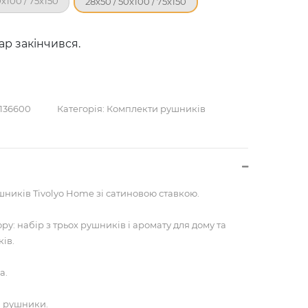
х100 / 75х150
28х50 / 50х100 / 75х150
ар закінчився.
136600
Категорія:
Комплекти рушників
ників Tivolyo Home зі сатиновою ставкою.
ру: набір з трьох рушників і аромату для дому та
ів.
а.
а рушники.