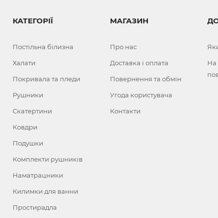
КАТЕГОРІЇ
МАГАЗИН
Д
Постільна білизна
Про нас
Як
Халати
Доставка і оплата
На
по
Покривала та пледи
Повернення та обмін
Рушники
Угода користувача
Скатертини
Контакти
Ковдри
Подушки
Комплекти рушників
Наматрацники
Килимки для ванни
Простирадла