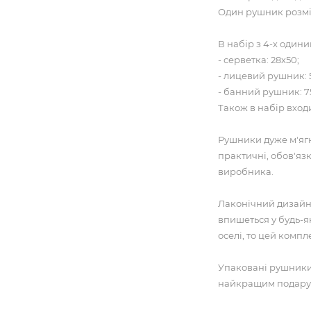
Один рушник розмі
В набір з 4-х один
- серветка: 28х50;
- лицевий рушник: 
- банний рушник: 7
Також в набір вход
Рушники дуже м'ягкі
практичні, обов'язк
виробника.
Лаконічний дизайн
впишеться у будь-
оселі, то цей компл
Упаковані рушники
найкращим подарун