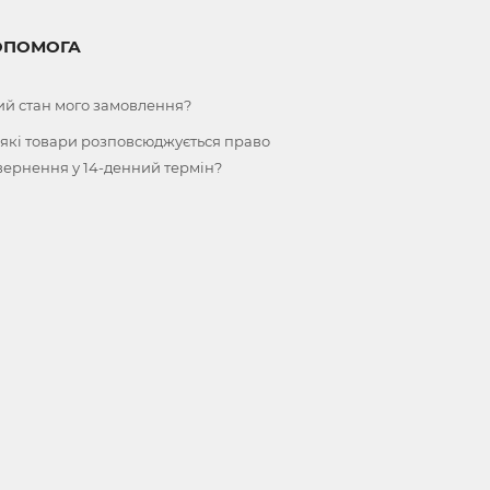
ОПОМОГА
ий стан мого замовлення?
 які товари розповсюджується право
вернення у 14-денний термін?