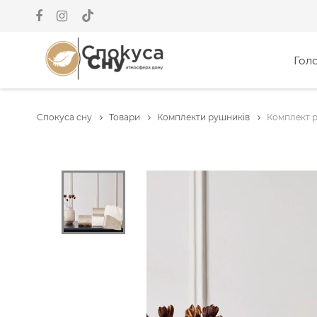
Гол
Спокуса сну
Товари
Комплекти рушників
Комплект ру