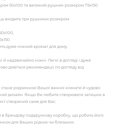
ром 50х100 та великий рушник розміром 75х150.
иць входить три рушники розміром:
50х100;
5х150.
ить дуже ніжний аромат для дому.
 й надзвичайно ніжні. Легкі в догляді і дуже
ово дивіться рекомендації по догляду від
 стане родзинкою Вашої ванної кімнати й чудово
який дизайн. Якщо Ви любите створювати затишок в
ект створений саме для Вас.
 в брендову подарункову коробку, що робить його
ком для Ваших рідних чи близьких.