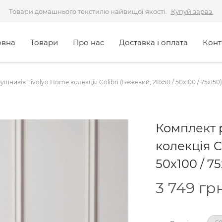
Товари домашнього текстилю найвищої якості.
Купуй зараз.
овна
Товари
Про нас
Доставка і оплата
Конт
шників Tivolyo Home колекція Colibri (Бежевий, 28х50 / 50х100 / 75х150)
Комплект 
колекція C
50х100 / 75
3 749
грн