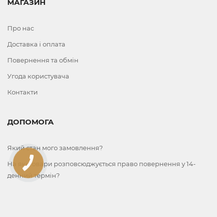
МАГАЗИН
Про нас
Доставка і оплата
Повернення та обмін
Угода користувача
Контакти
ДОПОМОГА
Який стан мого замовлення?
На які товари розповсюджується право повернення у 14-
КНОПКА
ЗВ'ЯЗКУ
денний термін?