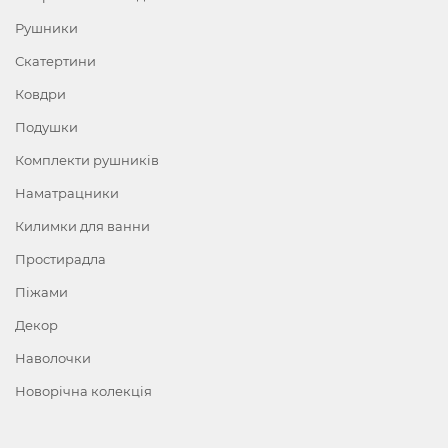
Рушники
Скатертини
Ковдри
Подушки
Комплекти рушників
Наматрацники
Килимки для ванни
Простирадла
Піжами
Декор
Наволочки
Новорічна колекція