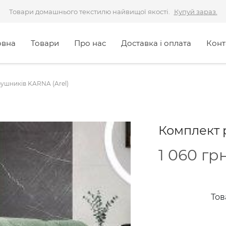
Товари домашнього текстилю найвищої якості.
Купуй зараз.
овна
Товари
Про нас
Доставка і оплата
Конт
ушників KARNA (Arel)
Комплект 
1 060
грн
Тов