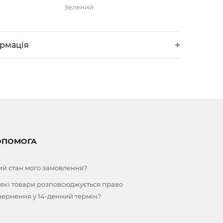
Зелений
ормація
ОПОМОГА
ий стан мого замовлення?
 які товари розповсюджується право
вернення у 14-денний термін?