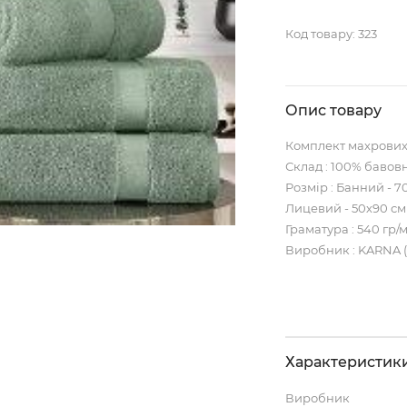
Код товару:
323
Опис товару
Комплект махрових
Склад : 100% бавов
Розмір : Банний - 7
Лицевий - 50х90 см
Граматура : 540 гр/
Виробник : KARNA 
Характеристик
Виробник