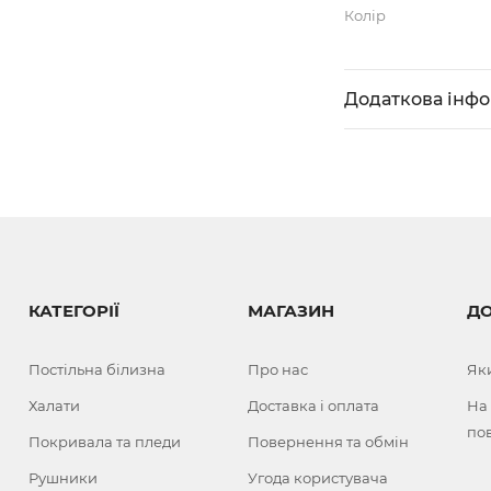
Колір
Додаткова інф
КАТЕГОРІЇ
МАГАЗИН
Д
Постільна білизна
Про нас
Як
Халати
Доставка і оплата
На
по
Покривала та пледи
Повернення та обмін
Рушники
Угода користувача