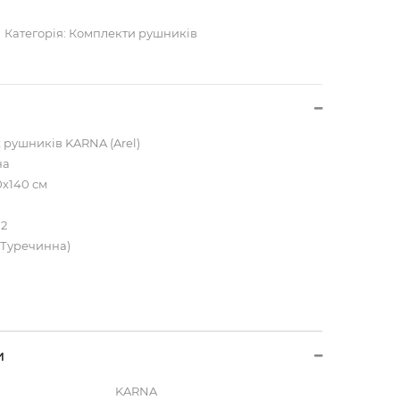
Категорія:
Комплекти рушників
 рушників KARNA (Arel)
на
0х140 см
м2
(Туречинна)
и
KARNA