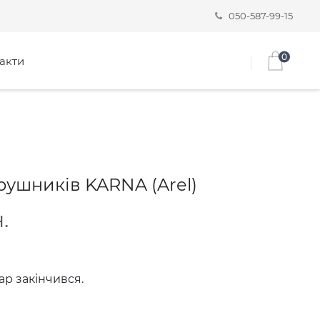
050-587-99-15
0
акти
рушників KARNA (Arel)
.
ар закінчився.