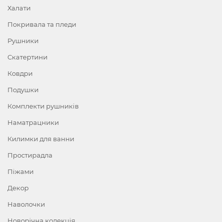
Халати
Покривала та пледи
Рушники
Скатертини
Ковдри
Подушки
Комплекти рушників
Наматрацники
Килимки для ванни
Простирадла
Піжами
Декор
Наволочки
Новорічна колекція