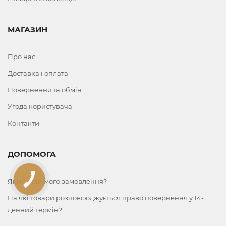
МАГАЗИН
Про нас
Доставка і оплата
Повернення та обмін
Угода користувача
Контакти
ДОПОМОГА
КНОПКА
Який стан мого замовлення?
ЗВ'ЯЗКУ
На які товари розповсюджується право повернення у 14-
денний термін?