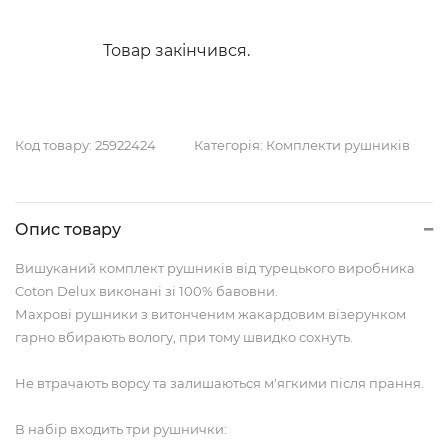
Товар закінчився.
Код товару:
25922424
Категорія:
Комплекти рушників
Опис товару
Вишуканий комплект рушників від турецького виробника
Coton Delux виконані зі 100% бавовни.
Махрові рушники з витонченим жакардовим візерунком
гарно вбирають вологу, при тому швидко сохнуть.
Не втрачають ворсу та залишаються м'ягкими після прання.
В набір входить три рушнички: