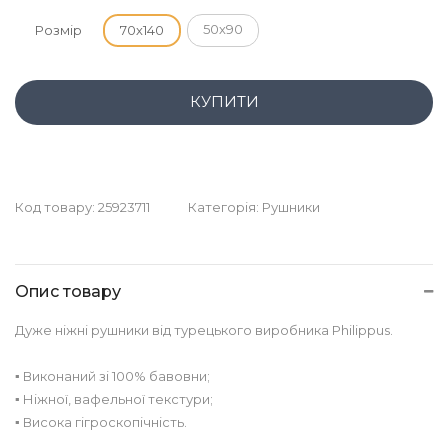
50х90
Розмір
70х140
КУПИТИ
Код товару:
25923711
Категорія:
Рушники
Опис товару
Дуже ніжні рушники від турецького виробника Philippus.
▪︎ Виконаний зі 100% бавовни;
▪︎ Ніжної, вафельної текстури;
▪︎ Висока гігроскопічність.