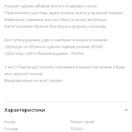
Рушник чудово вбирає вологу й швидко сохне.
Практичний у догляді, адже можна прати у пральній машині.
Вафельна тканиина зносостійка та міцна, витримує
багаторазове прання без втрати форми у кольору.
Доступні рушники у двох найпрактичніших розмірах:
▪︎ Для рук та обличчя чудово підійде розмір 50х90;
▪︎ Для тіла, тобто банний рушник - 70х140.
У місті Львові доступний самовивіз із наших магазинів з будь-
якої зручної локації.
Відправляємо по всій Україні.
Характеристики
Колір
Темно сірий
Розмір
70х140