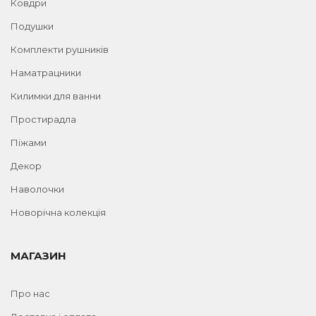
Ковдри
Подушки
Комплекти рушників
Наматрацники
Килимки для ванни
Простирадла
Піжами
Декор
Наволочки
Новорічна колекція
МАГАЗИН
Про нас