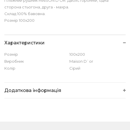
Пляжний рушник MAISON D'OR. Двохсторонній, одна
сторона стьогона, друга - махра.
Склад 100% бавовна.
Розмір 100х200
Характеристики
Розмір
100х200
Виробник
Maison D`or
Колір
Сірий
Додаткова інформація