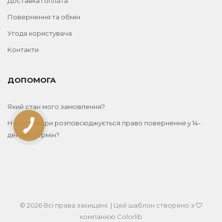
Доставка і оплата
Повернення та обмін
Угода користувача
Контакти
ДОПОМОГА
Який стан мого замовлення?
На які товари розповсюджується право повернення у 14-
КНОПКА
ЗВ'ЯЗКУ
денний термін?
© 2026 Всі права захищені. | Цей шаблон створено з
компанією
Colorlib