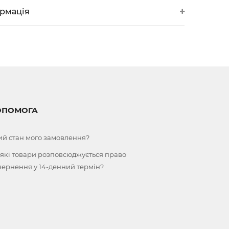
ормація
ОПОМОГА
ий стан мого замовлення?
 які товари розповсюджується право
вернення у 14-денний термін?