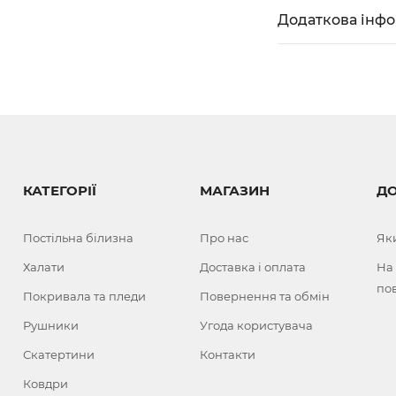
Додаткова інф
КАТЕГОРІЇ
МАГАЗИН
Д
Постільна білизна
Про нас
Як
Халати
Доставка і оплата
На
по
Покривала та пледи
Повернення та обмін
Рушники
Угода користувача
Скатертини
Контакти
Ковдри