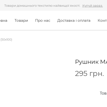
Товари домашнього текстилю найвищої якості.
Купуй зараз.
овна
Товари
Про нас
Доставка і оплата
Конт
(50x100)
Рушник MA
295
грн.
Тов