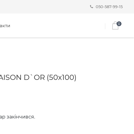
050-587-99-15
0
акти
ISON D`OR (50x100)
ар закінчився.