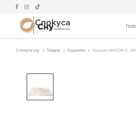
Гол
Спокуса сну
Товари
Рушники
Рушник MAISON D`OR 