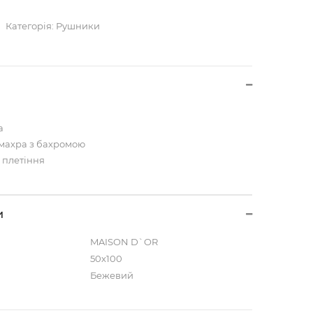
Категорія:
Рушники
а
 махра з бахромою
 плетіння
и
MAISON D`OR
50x100
Бежевий