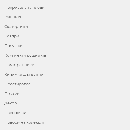
Покривала та пледи
Рушники
Скатертини
Ковдри
Подушки
Комплекти рушників
Наматрацники
Килимки для ванни
Простирадла
Піжами
Декор
Наволочки
Новорічна колекція