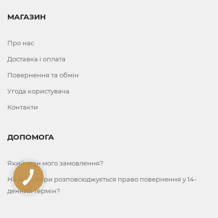
МАГАЗИН
Про нас
Доставка і оплата
Повернення та обмін
Угода користувача
Контакти
ДОПОМОГА
Який стан мого замовлення?
На які товари розповсюджується право повернення у 14-
КНОПКА
ЗВ'ЯЗКУ
денний термін?