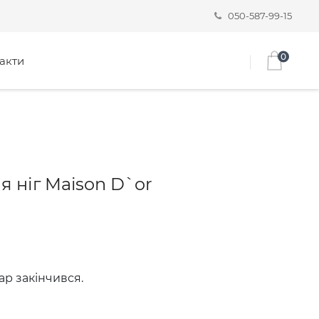
050-587-99-15
0
акти
 ніг Maison D`or
ар закінчився.