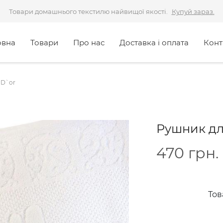
Товари домашнього текстилю найвищої якості.
Купуй зараз.
овна
Товари
Про нас
Доставка і оплата
Конт
 D`or
Рушник для
470
грн.
Тов