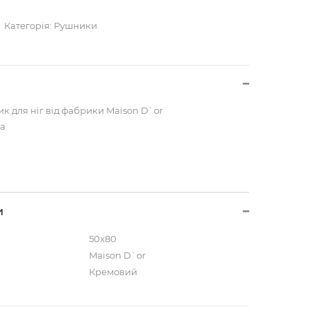
Категорія:
Рушники
 для ніг від фабрики Maison D`or
на
и
50x80
Maison D`or
Кремовий