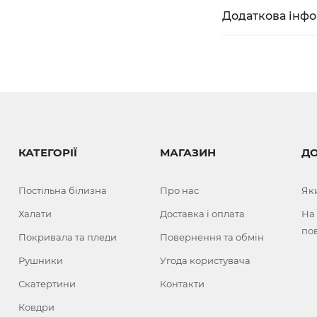
Додаткова інф
КАТЕГОРІЇ
МАГАЗИН
Д
Постільна білизна
Про нас
Як
Халати
Доставка і оплата
На
по
Покривала та пледи
Повернення та обмін
Рушники
Угода користувача
Скатертини
Контакти
Ковдри