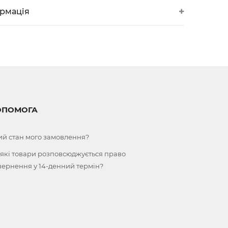
ормація
ОПОМОГА
ий стан мого замовлення?
 які товари розповсюджується право
вернення у 14-денний термін?