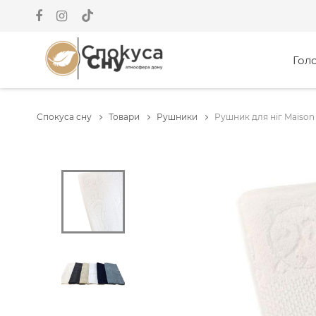
Гол
Спокуса сну
Товари
Рушники
Рушник для ніг Maison