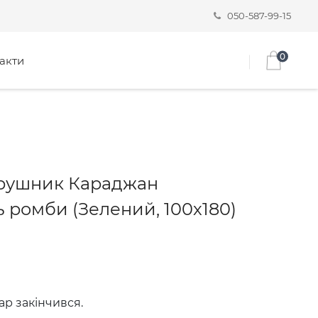
050-587-99-15
0
акти
рушник Караджан
 ромби (Зелений, 100х180)
ар закінчився.