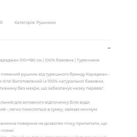
00
Категорія:
Рушники
раджан 100×180 см | 100% бавовна | Туреччина
й пляжний рушник від турецького бренду Караджан -
я літа! Виготовлений із 100% натуральної бавовни,
тканину без махри, що забезпечує низку переваг:
альний для активного відпочинку біля води.
й - легко поміститься в сумку, займає мінімум
тканинна поверхня не дозволяє піску прилипати, що
 пляжі.