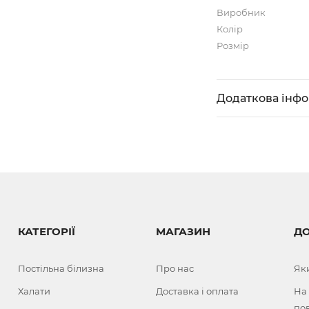
Виробник
Колір
Розмір
Додаткова інф
КАТЕГОРІЇ
МАГАЗИН
Д
Постільна білизна
Про нас
Як
Халати
Доставка і оплата
На
по