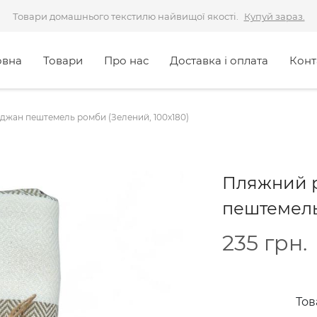
Товари домашнього текстилю найвищої якості.
Купуй зараз.
овна
Товари
Про нас
Доставка і оплата
Конт
жан пештемель ромби (Зелений, 100х180)
Пляжний 
пештемель
235
грн.
Тов