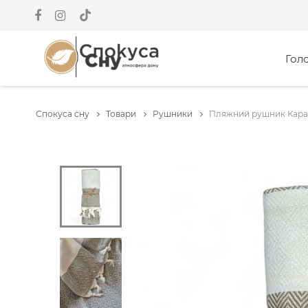
Гол
Спокуса сну
Товари
Рушники
Пляжний рушник Карад