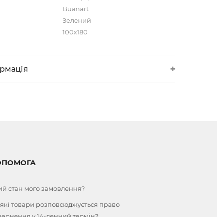
Buanart
Зелений
100х180
ормація
ОПОМОГА
ий стан мого замовлення?
 які товари розповсюджується право
вернення у 14-денний термін?