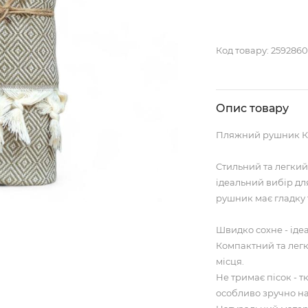
Код товару:
259286
Опис товару
Пляжний рушник Ка
Стильний та легки
ідеальний вибір дл
рушник має гладку 
Швидко сохне - іде
Компактний та легки
місця.
Не тримає пісок - 
особливо зручно на