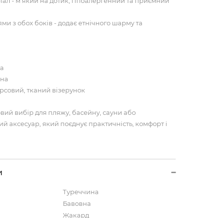
ал - м’який на дотик, гіпоалергенний та приємний
и з обох боків - додає етнічного шарму та
на
ина
рсовий, тканий візерунок
ий вибір для пляжу, басейну, сауни або
й аксесуар, який поєднує практичність, комфорт і
и
Туреччина
Бавовна
Жакард