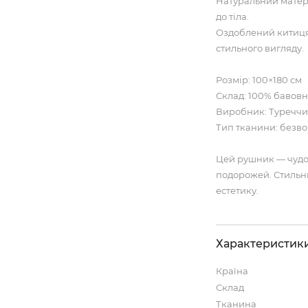
Натуральний матері
до тіла.
Оздоблений китицям
стильного вигляду.
Розмір: 100×180 см
Склад: 100% бавов
Виробник: Туречч
Тип тканини: безво
Цей рушник — чудов
подорожей. Стильни
естетику.
Характеристик
Країна
Склад
Тканина