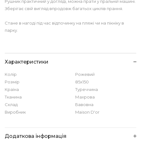
Рушник практичний у догляді, можна прати у пральній машині.
Зберігає свій вигляд впродовж багатьох циклів прання.
Стане в нагоді під час відпочинку на пляжі чи на пікніку в
парку.
Характеристики
Колір
Рожевий
Розмір
85х150
Країна
Туреччина
Тканина
Махрова
Склад
Бавовна
Виробник
Maison D'or
Додаткова інформація