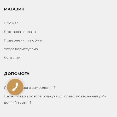
МАГАЗИН
Про нас
Доставка і оплата
Повернення та обмін
Угода користувача
Контакти
ДОПОМОГА
Який стан мого замовлення?
КНОПКА
ЗВ'ЯЗКУ
На які товари розповсюджується право повернення у 14-
денний термін?