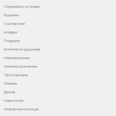
Покривала та пледи
Рушники
Скатертини
Ковдри
Подушки
Комплекти рушників
Наматрацники
Килимки для ванни
Простирадла
Піжами
Декор
Наволочки
Новорічна колекція