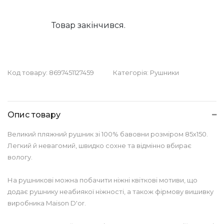
Товар закінчився.
Код товару:
8697451127459
Категорія:
Рушники
Опис товару
Великий пляжний рушник зі 100% бавовни розміром 85х150.
Легкий й невагомий, швидко сохне та відмінно вбирає
вологу.
На рушникові можна побачити ніжні квіткові мотиви, що
додає рушнику неабиякої ніжності, а також фірмову вишивку
виробника Maison D'or.