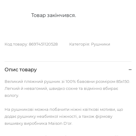
Товар закінчився.
Код товару:
8697451120528
Категорія:
Рушники
Опис товару
Великий пляжний рушник зі 100% бавовни розміром 85х150.
Легкий й невагомий, швидко сохне та відмінно вбирає
вологу.
На рушникові можна побачити ніжні квіткові мотиви, що
додає рушнику неабиякої ніжності, а також фірмову
вишивку виробника Maison D'or.