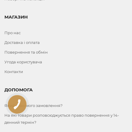
МАГАЗИН
Про нас
Доставка і оплата
Повернення та обмін
Угода користувача
Контакти
ДОПОМОГА
КНОПКА
Який стан мого замовлення?
ЗВ'ЯЗКУ
На які товари розповсюджується право повернення у 14-
денний термін?