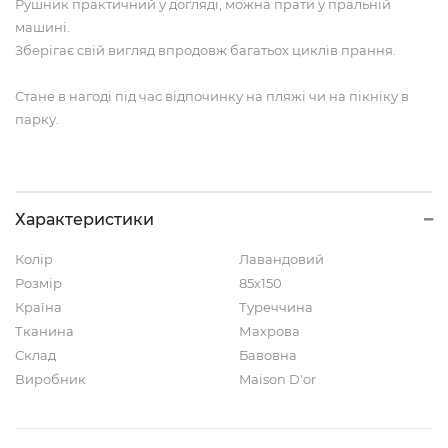
Рушник практичний у догляді, можна прати у пральній
машині.
Зберігає свій вигляд впродовж багатьох циклів прання.
Стане в нагоді під час відпочинку на пляжі чи на пікніку в
парку.
Характеристики
Колір
Лавандовий
Розмір
85х150
Країна
Туреччина
Тканина
Махрова
Склад
Бавовна
Виробник
Maison D'or