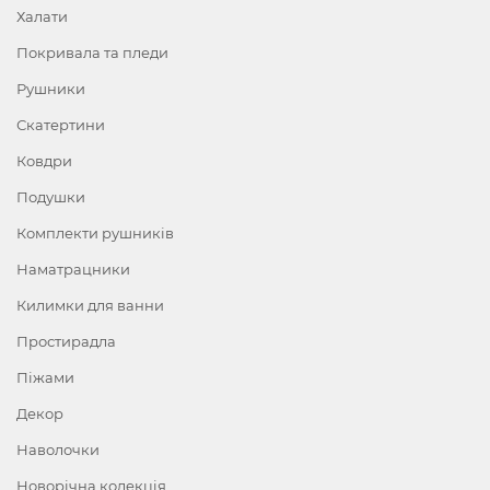
Халати
Покривала та пледи
Рушники
Скатертини
Ковдри
Подушки
Комплекти рушників
Наматрацники
Килимки для ванни
Простирадла
Піжами
Декор
Наволочки
Новорічна колекція