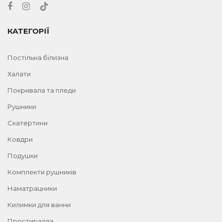
КАТЕГОРІЇ
Постільна білизна
Халати
Покривала та пледи
Рушники
Скатертини
Ковдри
Подушки
Комплекти рушників
Наматрацники
Килимки для ванни
Простирадла