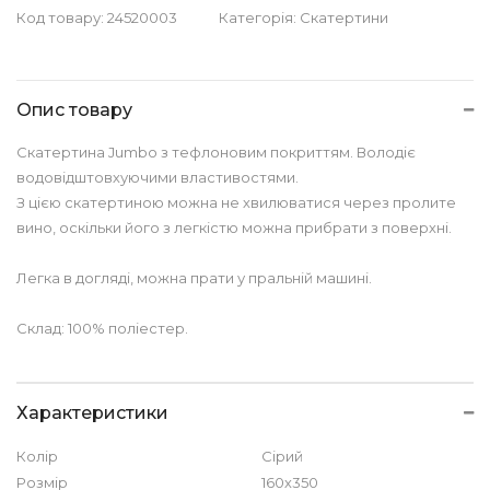
Код товару:
24520003
Категорія:
Скатертини
Опис товару
Скатертина Jumbo з тефлоновим покриттям. Володіє
водовідштовхуючими властивостями.
З цією скатертиною можна не хвилюватися через пролите
вино, оскільки його з легкістю можна прибрати з поверхні.
Легка в догляді, можна прати у пральній машині.
Склад: 100% поліестер.
Характеристики
Колір
Сірий
Розмір
160х350