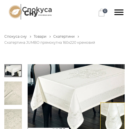
0
Спокуса сну
Товари
Скатертини
Скатертина JUMBO прямокутна 160x220 кремовий