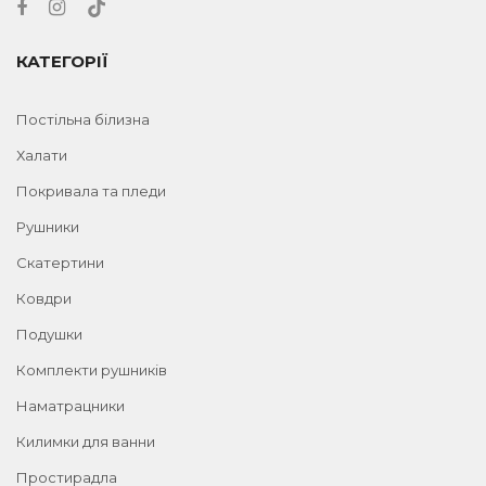
КАТЕГОРІЇ
Постільна білизна
Халати
Покривала та пледи
Рушники
Скатертини
Ковдри
Подушки
Комплекти рушників
Наматрацники
Килимки для ванни
Простирадла