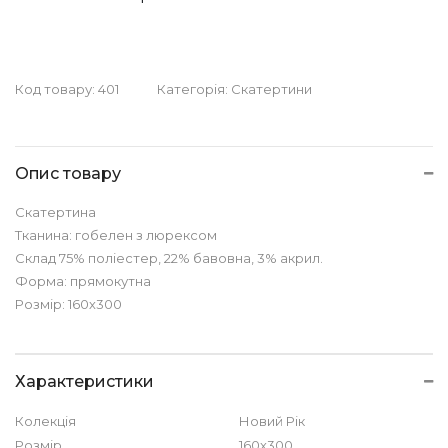
Код товару:
401
Категорія:
Скатертини
Опис товару
Скатертина
Тканина: гобелен з люрексом
Склад 75% поліестер, 22% бавовна, 3% акрил.
Форма: прямокутна
Розмір: 160х300
Характеристики
Колекція
Новий Рік
Розмір
160х300