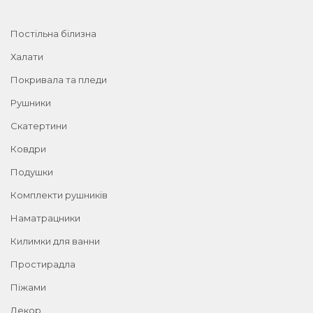
Постільна білизна
Халати
Покривала та пледи
Рушники
Скатертини
Ковдри
Подушки
Комплекти рушників
Наматрацники
Килимки для ванни
Простирадла
Піжами
Декор