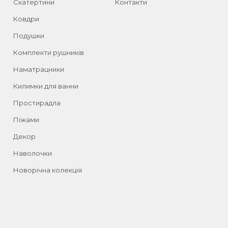
Скатертини
Контакти
Ковдри
Подушки
Комплекти рушників
Наматрацники
Килимки для ванни
Простирадла
Піжами
Декор
Наволочки
Новорічна колекція