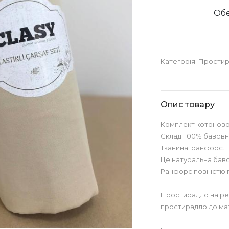
Обе
Категорія:
Простир
Опис товару
Комплект котоново
Склад: 100% бавовн
Тканина: ранфорс.
Це натуральна баво
Ранфорс повністю 
Простирадло на рез
простирадло до ма