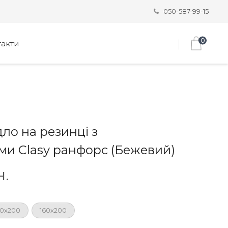
050-587-99-15
0
такти
ло на резинці з
ми Clasy ранфорс (Бежевий)
н.
80х200
160х200