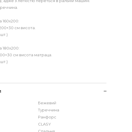
, адже з легкістю переться в ральній машині.
уреччина.
 160х200:
200+30 см висота.
шт.)
 180х200:
00+30 см висота матраца.
шт.)
и
Бежевий
Туреччина
Ранфорс
CLASY
Спальня