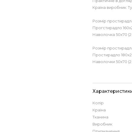
Практичне в догляді
Країна виробник: Т
Розмір простирадла
Прогстирадло 160х
Наволочка 50х70 (2 
Розмір простирадла
Простирадло 180х2
Наволочки 50х70 (2 
Характеристик
Колір
Країна
Тканина
Виробник
Призначення