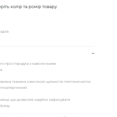
ріть колір та ромір товару.
адла
го простирадла з наволочками.
а.
вняна тканина з високою щільністю плетіння ниток.
гіпоалергенний.
инці, що дозволяє надійно зафіксувати
трацу.