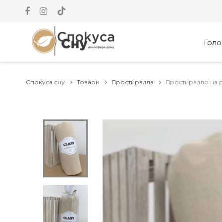
Гол
Спокуса сну
Товари
Простирадла
Простирадло на р