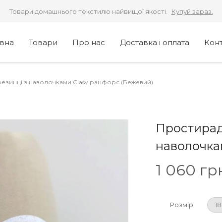
Товари домашнього текстилю найвищої якості.
Купуй зараз.
овна
Товари
Про нас
Доставка і оплата
Кон
езинці з наволочками Clasy ранфорс (Бежевий)
Простирад
наволочка
1 060
гр
Розмір
1