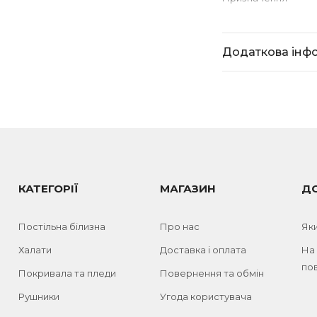
Додаткова інф
КАТЕГОРІЇ
МАГАЗИН
Д
Постільна білизна
Про нас
Як
Халати
Доставка і оплата
На
пов
Покривала та пледи
Повернення та обмін
Рушники
Угода користувача