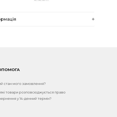
ормація
ОПОМОГА
ий стан мого замовлення?
 які товари розповсюджується право
ернення у 14-денний термін?