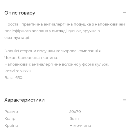
Опис товару
Проста і практична антиалергічна подушка з наповнювачем
поліефірного волокна у вигляді кульок, зручна в
експлуатації.
З однієї сторони подушки кольорова композиція.
Чохол: бавовняна тканина.
Наповнювач: антиалергійне волокно у формі кульок.
Розмір: 50х70.
Вага: 650г.
Характеристики
Розмір
50х70
Колір
Бетті
Країна
Німеччина