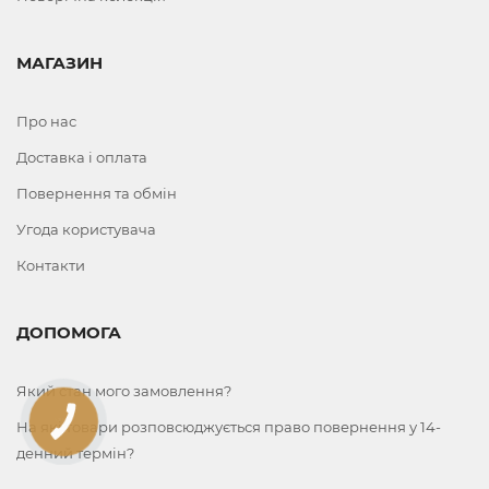
МАГАЗИН
Про нас
Доставка і оплата
Повернення та обмін
Угода користувача
Контакти
ДОПОМОГА
Який стан мого замовлення?
КНОПКА
На які товари розповсюджується право повернення у 14-
ЗВ'ЯЗКУ
денний термін?