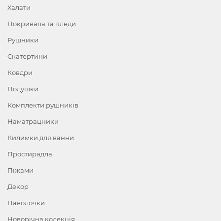
Халати
Покривала та пледи
Рушники
Скатертини
Ковдри
Подушки
Комплекти рушників
Наматрацники
Килимки для ванни
Простирадла
Піжами
Декор
Наволочки
Новорічна колекція