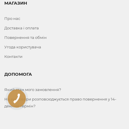
МАГАЗИН
Про нас
Доставка і оплата
Повернення та обмін
Угода користувача
Контакти
ДОПОМОГА
Який стан мого замовлення?
На які товари розповсюджується право повернення у 14-
КНОПКА
ЗВ'ЯЗКУ
денний термін?