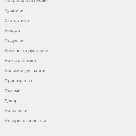
Покривала та пледи
Рушники
Скатертини
Ковдри
Подушки
Комплекти рушників
Наматрацники
Килимки для ванни
Простирадла
Піжами
Декор
Наволочки
Новорічна колекція