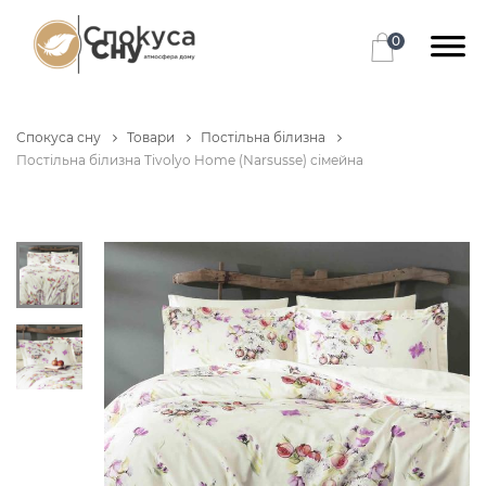
0
Спокуса сну
Товари
Постільна білизна
Постільна білизна Tivolyo Home (Narsusse) сімейна