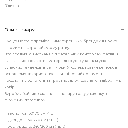
білизна
Опис товару
Tivolyo Home є преміальними турецьким брендом широко
відомим на європейському ринку.
Вся продукція виконана під ретельним контролем фахівців,
тільки з високоякісних матеріалів з урахуванням усіх
сучасних тенденцій в світі моди. У колекції сатин де люкс в
основному використовується квітковий орнамент в
поєднанні з однотоннім простирадлом ідеально підібранім в
колір.
Вироби дбайливо складені в подарункову упаковку з
фірмовим логотипом.
Наволочки : 50*70 см (4 шт.)
Підковдра: 160*220 см (2 шт.)
Простирадло: 240*260 см (1 шт.)