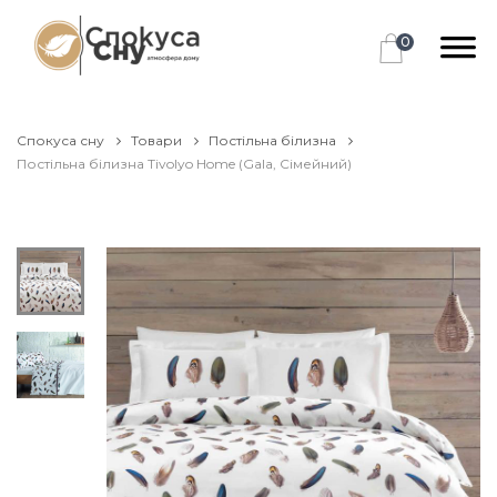
0
Спокуса сну
Товари
Постільна білизна
Постільна білизна Tivolyo Home (Gala, Сімейний)