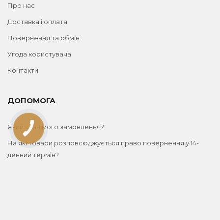
Про нас
Доставка і оплата
Повернення та обмін
Угода користувача
Контакти
ДОПОМОГА
Який стан мого замовлення?
КНОПКА
ЗВ'ЯЗКУ
На які товари розповсюджується право повернення у 14-
денний термін?