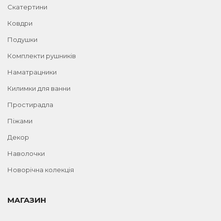
Скатертини
Ковдри
Подушки
Комплекти рушників
Наматрацники
Килимки для ванни
Простирадла
Піжами
Декор
Наволочки
Новорічна колекція
МАГАЗИН