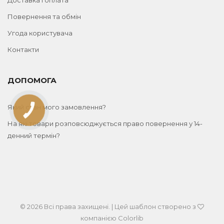
Повернення та обмін
Угода користувача
Контакти
ДОПОМОГА
Який стан мого замовлення?
КНОПКА
ЗВ'ЯЗКУ
На які товари розповсюджується право повернення у 14-
денний термін?
© 2026 Всі права захищені. | Цей шаблон створено з
компанією
Colorlib