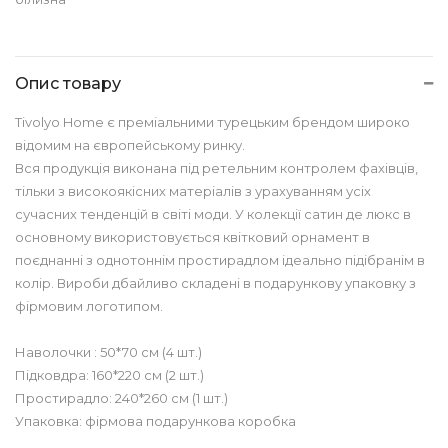
Опис товару
Tivolyo Home є преміальними турецьким брендом широко
відомим на європейському ринку.
Вся продукція виконана під ретельним контролем фахівців,
тільки з високоякісних матеріалів з урахуванням усіх
сучасних тенденцій в світі моди. У колекції сатин де люкс в
основному використовується квітковий орнамент в
поєднанні з однотоннім простирадлом ідеально підібранім в
колір. Вироби дбайливо складені в подарункову упаковку з
фірмовим логотипом.
Наволочки : 50*70 см (4 шт.)
Підковдра: 160*220 см (2 шт.)
Простирадло: 240*260 см (1 шт.)
Упаковка: фірмова подарункова коробка