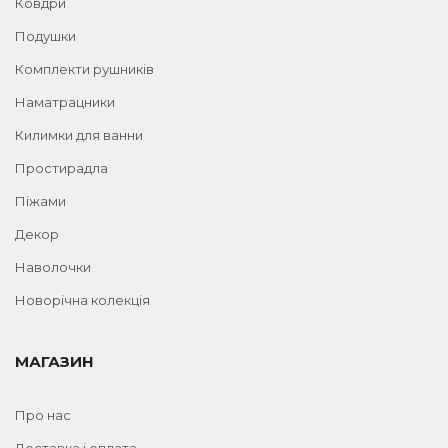
Ковдри
Подушки
Комплекти рушників
Наматрацники
Килимки для ванни
Простирадла
Піжами
Декор
Наволочки
Новорічна колекція
МАГАЗИН
Про нас
Доставка і оплата