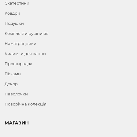
Скатертини
Ковдри
Подушки
Комплекти рушників
Наматрацники
Килимки для ванни
Простирадла
Піжами
Декор
Наволочки
Новорічна колекція
МАГАЗИН