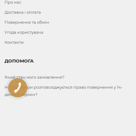
Про нас
Доставка і оплата
Повернення та обмін
Угода користувача
Контакти
ДОПОМОГА
Який стан мого замовлення?
На які товари розповсюджується право повернення у 14-
КНОПКА
ЗВ'ЯЗКУ
денний термін?