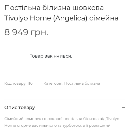
Постільна білизна шовкова
Tivolyo Home (Angelica) сімейна
8 949
грн.
Товар закінчився.
Код товару:
116
Категорія:
Постільна білизна
Опис товару
Сімейний комплект шовкової постільна білизна від Tivolyo
Home огорне вас ніжністю та турботою, а її розкішний