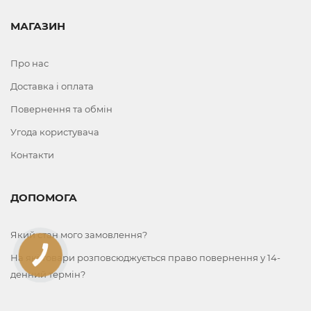
МАГАЗИН
Про нас
Доставка і оплата
Повернення та обмін
Угода користувача
Контакти
ДОПОМОГА
Який стан мого замовлення?
КНОПКА
На які товари розповсюджується право повернення у 14-
ЗВ'ЯЗКУ
денний термін?