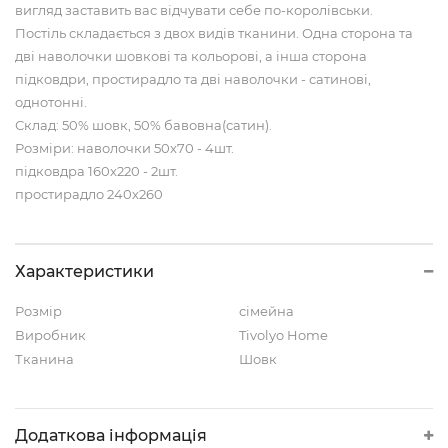
вигляд заставить вас відчувати себе по-королівськи.
Постіль складається з двох видів тканини. Одна сторона та
дві наволочки шовкові та кольорові, а інша сторона
підковдри, простирадло та дві наволочки - сатинові,
однотонні.
Склад: 50% шовк, 50% бавовна(сатин).
Розміри: наволочки 50х70 - 4шт.
підковдра 160х220 - 2шт.
простирадло 240х260
Характеристики
Розмір
сімейна
Виробник
Tivolyo Home
Тканина
Шовк
Додаткова інформація