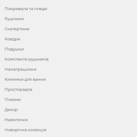
Покривала та пледи
Рушники
Скатертини
Ковдри
Подушки
Комплекти рушників
Наматрацники
Килимки для ванни
Простирадла
Піжами
Декор
Наволочки
Новорічна колекція