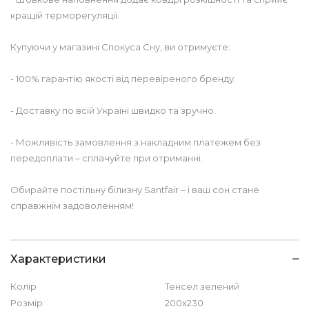
кращій терморегуляції.
Купуючи у магазині Спокуса Сну, ви отримуєте:
- 100% гарантію якості від перевіреного бренду.
- Доставку по всій Україні швидко та зручно.
- Можливість замовлення з накладним платежем без
передоплати – сплачуйте при отриманні.
Обирайте постільну білизну Santfair – і ваш сон стане
справжнім задоволенням!
Характеристики
Колір
Тенсел зелений
Розмір
200х230