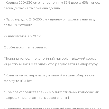
- Ковдра 200х230 см з наповненням 35% шовк / 65% тенсел –
легка, дихаюча та приємна до тіла.
- Простирадло 245х250 см – ідеально підходить навіть для
великих матраців.
- 2 наволочки 50х70 см.
Особливості та переваги:
* Тканина тенсел – екологічний матеріал, відомий своєю
міцністю, м’якістю та здатністю регулювати температуру.
* Ковдра легко переться у пральній машині, зберігаючи
форму та ніжність.
* Комплект представлений у різних стильних кольорах, які
підкреслять елегантність вашої спальні.
* Шовкове наповнення додає ковдрі розкішності та сприяє