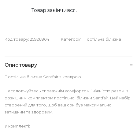
Товар закінчився.
Код товару:
25926804
Категорія:
Постільна білизна
Опис товару
Постільна білизна Santfair з ковдрою
Насолоджуйтесь справжнім комфортом і ніжністю разом із
розкішним комплектом постільної білизни Santfair. Цей набір
створений для того, щоб ваш сон був максимально
затишним та здоровим.
У комплекті: