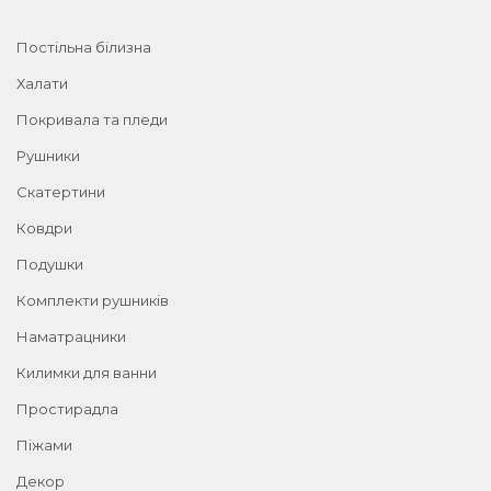
Постільна білизна
Халати
Покривала та пледи
Рушники
Скатертини
Ковдри
Подушки
Комплекти рушників
Наматрацники
Килимки для ванни
Простирадла
Піжами
Декор