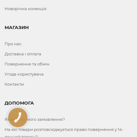
Новорічна колекція
МАГАЗИН
Про нас
Доставка і оплата
Повернення та обмін
Угода користувача
Контакти
ДОПОМОГА
КНОПКА
Який стан мого замовлення?
ЗВ'ЯЗКУ
На які товари розповсюджується право повернення у 14-
денний термін?