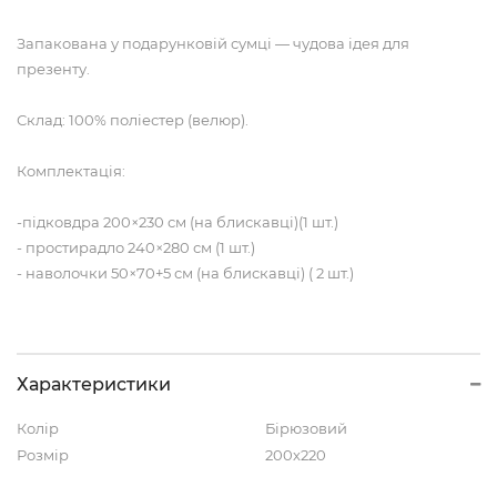
Запакована у подарунковій сумці — чудова ідея для
презенту.
Склад: 100% поліестер (велюр).
Комплектація:
-підковдра 200×230 см (на блискавці)(1 шт.)
- простирадло 240×280 см (1 шт.)
- наволочки 50×70+5 см (на блискавці) ( 2 шт.)
Характеристики
Колір
Бірюзовий
Розмір
200х220