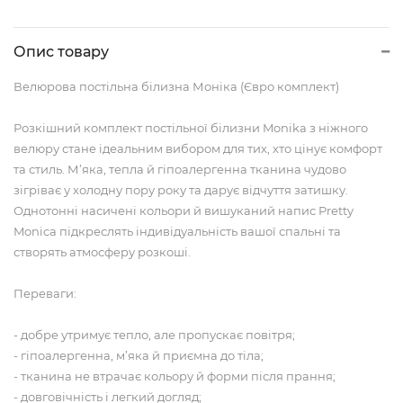
Опис товару
Велюрова постільна білизна Моніка (Євро комплект)
Розкішний комплект постільної білизни Monika з ніжного
велюру стане ідеальним вибором для тих, хто цінує комфорт
та стиль. М’яка, тепла й гіпоалергенна тканина чудово
зігріває у холодну пору року та дарує відчуття затишку.
Однотонні насичені кольори й вишуканий напис Pretty
Monica підкреслять індивідуальність вашої спальні та
створять атмосферу розкоші.
Переваги:
- добре утримує тепло, але пропускає повітря;
- гіпоалергенна, м’яка й приємна до тіла;
- тканина не втрачає кольору й форми після прання;
- довговічність і легкий догляд;