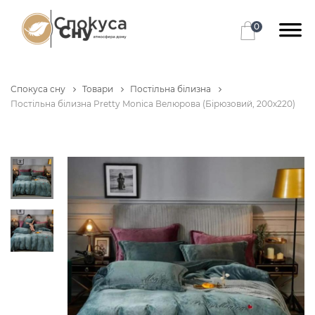
0
Спокуса сну
Товари
Постільна білизна
Постільна білизна Pretty Monica Велюрова (Бірюзовий, 200х220)