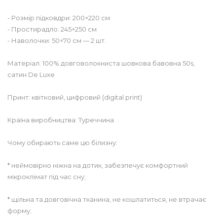
- Розмір підковдри: 200×220 см
- Простирадло: 245×250 см
- Наволочки: 50×70 см — 2 шт.
Матеріал: 100% довговолокниста шовкова бавовна 50s,
сатин De Luxe
Принт: квітковий, цифровий (digital print)
Країна виробництва: Туреччина
Чому обирають саме цю білизну:
* неймовірно ніжна на дотик, забезпечує комфортний
мікроклімат під час сну;
* щільна та довговічна тканина, не кошлатиться, не втрачає
форму;