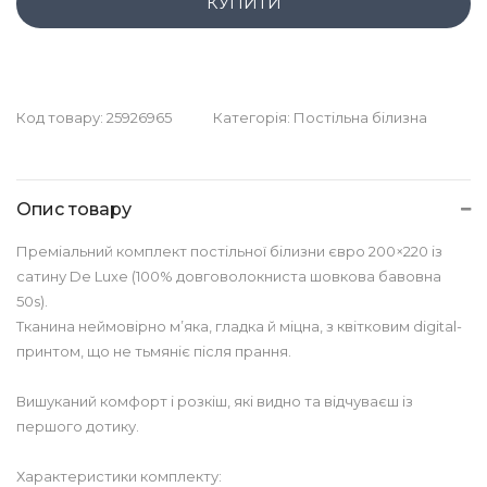
КУПИТИ
Код товару:
25926965
Категорія:
Постільна білизна
Опис товару
Преміальний комплект постільної білизни євро 200×220 із
сатину De Luxe (100% довговолокниста шовкова бавовна
50s).
Тканина неймовірно м’яка, гладка й міцна, з квітковим digital-
принтом, що не тьмяніє після прання.
Вишуканий комфорт і розкіш, які видно та відчуваєш із
першого дотику.
Характеристики комплекту: