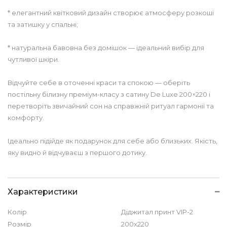
* елегантний квітковий дизайн створює атмосферу розкоші
та затишку у спальні;
* натуральна бавовна без домішок — ідеальний вибір для
чутливої шкіри.
Відчуйте себе в оточенні краси та спокою — оберіть
постільну білизну преміум-класу з сатину De Luxe 200×220 і
перетворіть звичайний сон на справжній ритуал гармонії та
комфорту.
Ідеально підійде як подарунок для себе або близьких. Якість,
яку видно й відчуваєш з першого дотику.
Характеристики
Колір
Діджитал принт VIP-2
Розмір
200х220