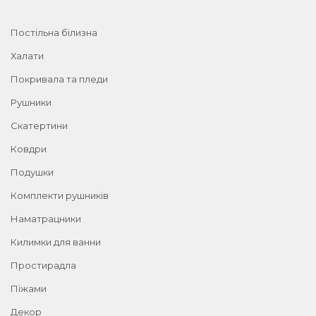
Постільна білизна
Халати
Покривала та пледи
Рушники
Скатертини
Ковдри
Подушки
Комплекти рушників
Наматрацники
Килимки для ванни
Простирадла
Піжами
Декор