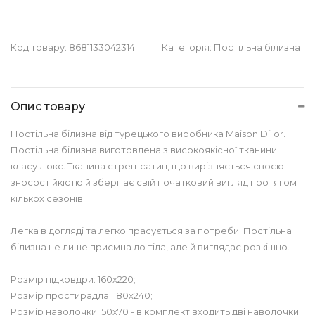
Код товару:
8681133042314
Категорія:
Постільна білизна
Опис товару
Постільна білизна від турецького виробника Maison D`or.
Постільна білизна виготовлена з високоякісної тканини
класу люкс. Тканина стреп-сатин, що вирізняється своєю
зносостійкістю й зберігає свій початковий вигляд протягом
кількох сезонів.
Легка в догляді та легко прасується за потреби. Постільна
білизна не лише приємна до тіла, але й виглядає розкішно.
Розмір підковдри: 160х220;
Розмір простирадла: 180х240;
Розмір наволочки: 50х70 - в комплект входить дві наволочки.