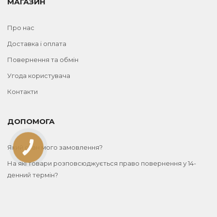
МАГАЗИН
Про нас
Доставка і оплата
Повернення та обмін
Угода користувача
Контакти
ДОПОМОГА
Який стан мого замовлення?
КНОПКА
ЗВ'ЯЗКУ
На які товари розповсюджується право повернення у 14-
денний термін?