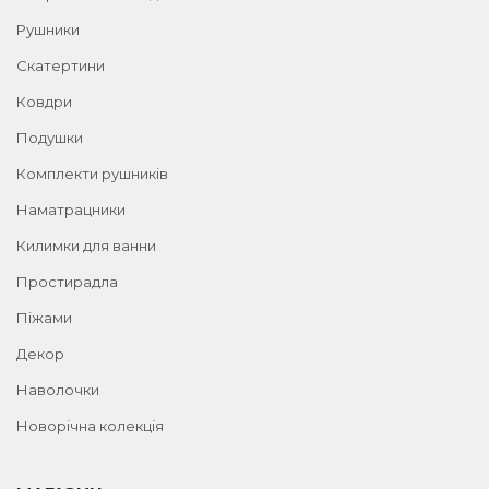
Рушники
Скатертини
Ковдри
Подушки
Комплекти рушників
Наматрацники
Килимки для ванни
Простирадла
Піжами
Декор
Наволочки
Новорічна колекція