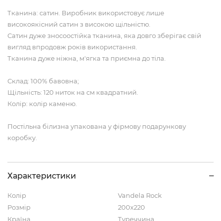
Тканина: сатин. Виробник використовує лише
високоякісний сатин з високою щільністю.
Сатин дуже зносоостійка тканина, яка довго зберігає свій
вигляд впродовж років використання.
Тканина дуже ніжна, м'ягка та приємна до тіла.
Склад: 100% бавовна;
Щільність: 120 ниток на см квадратний.
Колір: колір каменю.
Постільна білизна упакована у фірмову подарункову
коробку.
Характеристики
Колір
Vandela Rock
Розмір
200х220
Країна
Туреччина