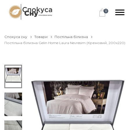
0
Спокуса сну
Товари
Постільна білизна
Постільна білизна Gelin Home Laura Nevresim (Кремовий, 200х220)