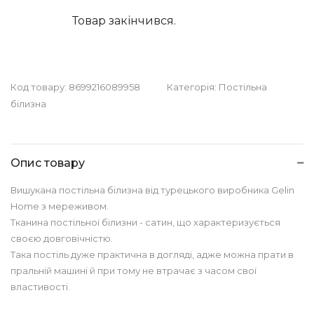
Товар закінчився.
Код товару:
8699216089958
Категорія:
Постільна
білизна
Опис товару
Вишукана постільна білизна від турецького виробника Gelin
Home з мереживом.
Тканина постільної білизни - сатин, що характеризується
своєю довговічністю.
Така постіль дуже практична в догляді, адже можна прати в
пральній машині й при тому не втрачає з часом свої
властивості.