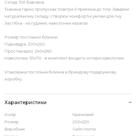
Склад: 100 бавовна.
Тканина гарно пропускає повітря й приємна до тіла. Завдяки
натуральному складу, створює комфортні умови для сну.
Застібка - на гудзики, наволочки назапах.
Розмір постільної білизни:
Підковдра: 200х220;
Простирадло: 240х260;
Наволочки: 50х70 - в комплект входить чотири наволочки.
Упакована постільна білизна в брендову подарункову
коробку.
Характеристики
Колір
Кремовий
Розмір
200х220
Виробник
Gelin Home