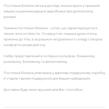
Постільна білизна легка в догляді, можна прати у пральній
машині за рекомендацією виробника при делікатному
режимі.
Тканина постільної білизни - сатин, що характеризується
своєю зносостійкістю. По відчуттях тканина дуже м'ягка,
приємна до тіла, а за рахунок натурального складу створює
комфортні умови для сну.
Набір представлений в чотирьох кольорах: блакиному,
рожевому, бежевому та фіолетовому.
Постільна білизна упакована у фірмову подарункову коробку
й старне гарним подарунком для Ваших найрідніших.
Доставка будь-яким зручним для Вас способом.