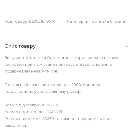
Код товару:
8699216119570
Категорія:
Постільна білизна
Опис товару
Вишукана постіль від Gelin Home з мереживом та ніжним
квітковим принтом стане прикрасою Вашої спальні та
подарує Вам незабутні сни.
Постільна білизна виготовлена зі 100% бавовни,
представлена у двоспальному розмірі.
Розмір підковдри: 200х220;
Розмір простирадла: 240х260;
Розмір наволочки: 50х70 - в комплект входить чотири
наволочки.