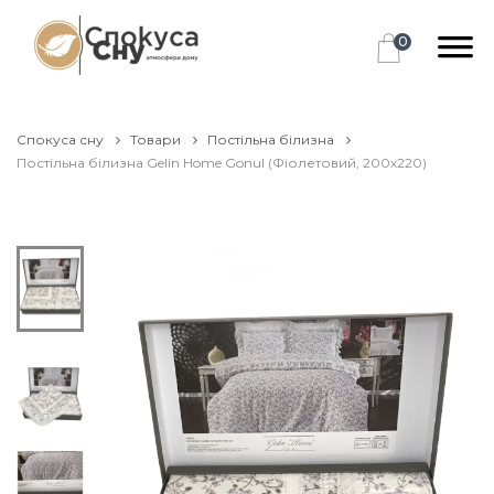
0
Спокуса сну
Товари
Постільна білизна
Постільна білизна Gelin Home Gonul (Фіолетовий, 200х220)