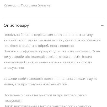
Категорія:
Постільна білизна
Опис товару
Постільна білизна серії Cotton Satin виконана з сатину
високої якості, що виготовляється за допомогою особливого
плетіння спеціально обробленого волокна.
Волокно шліфують й скручують, лише після того тчуть. Саме
тому вироби цієї колекції вирізняються з-поміж інших
винятковим блиском тканини та високою стійкістю до
зношування.
Завдяки такій технології плетіння тканина виходить дуже
міцна, але при тому неймовірно м‘ягка.
Постільна білизна не мнеться та при потребі легко
прасується.
Виріб виготовлений з натуральних екологічно чистих