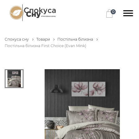
0
Спокуса сну
Товари
Постільна білизна
Постільна білизна First Choice (Evan Mink)