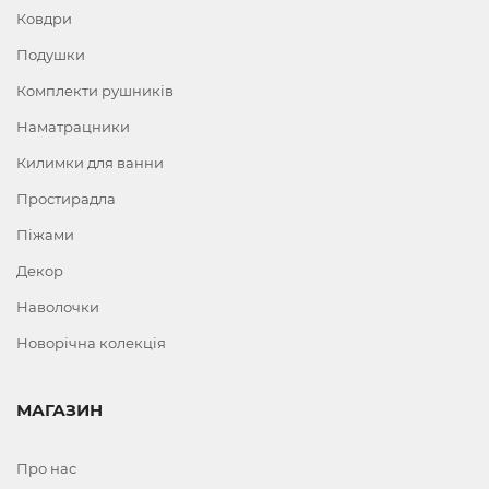
Ковдри
Подушки
Комплекти рушників
Наматрацники
Килимки для ванни
Простирадла
Піжами
Декор
Наволочки
Новорічна колекція
МАГАЗИН
Про нас