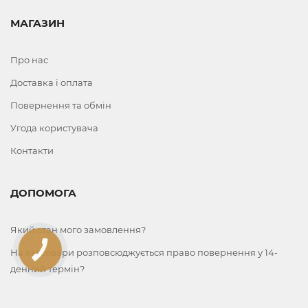
МАГАЗИН
Про нас
Доставка і оплата
Повернення та обмін
Угода користувача
Контакти
ДОПОМОГА
Який стан мого замовлення?
На які товари розповсюджується право повернення у 14-
КНОПКА
ЗВ'ЯЗКУ
денний термін?