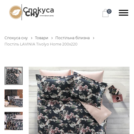
0
Спокуса сну
Товари
Постільна білизна
Постіль LAVINIA Tivolyo Home 200x220