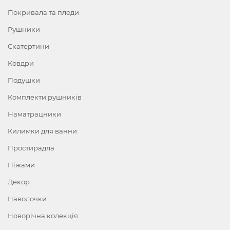
Покривала та пледи
Рушники
Скатертини
Ковдри
Подушки
Комплекти рушників
Наматрацники
Килимки для ванни
Простирадла
Піжами
Декор
Наволочки
Новорічна колекція