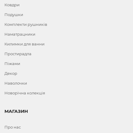
Ковдри
Подушки
Комплекти рушників
Наматрацники
Килимки для ванни
Простирадла
Піжами
Декор
Наволочки
Новорічна колекція
МАГАЗИН
Про нас