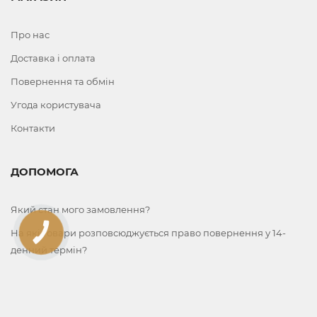
Про нас
Доставка і оплата
Повернення та обмін
Угода користувача
Контакти
ДОПОМОГА
Який стан мого замовлення?
На які товари розповсюджується право повернення у 14-
КНОПКА
ЗВ'ЯЗКУ
денний термін?