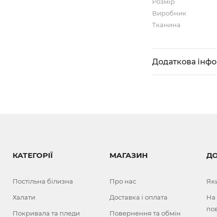
Розмір
Виробник
Тканина
Додаткова інф
КАТЕГОРІЇ
МАГАЗИН
Д
Постільна білизна
Про нас
Як
Халати
Доставка і оплата
На
по
Покривала та пледи
Повернення та обмін