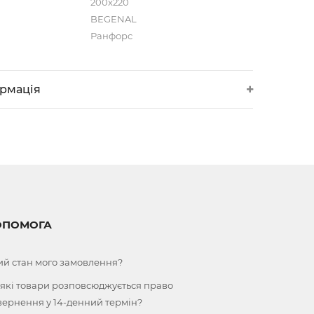
200x220
BEGENAL
Ранфорс
ормація
ОПОМОГА
ий стан мого замовлення?
 які товари розповсюджується право
вернення у 14-денний термін?