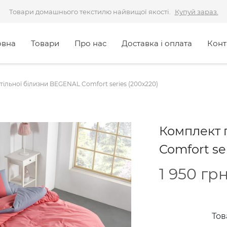
Товари домашнього текстилю найвищої якості.
Купуй зараз.
овна
Товари
Про нас
Доставка і оплата
Конт
ільної білизни BEGENAL Comfort series (200x220)
Комплект 
Comfort se
1 950
грн
Тов