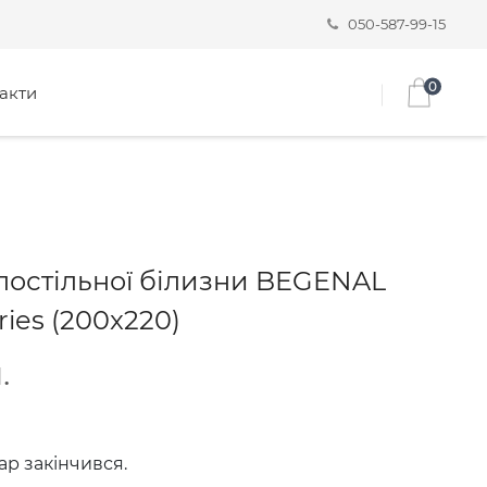
050-587-99-15
0
акти
постільної білизни BEGENAL
ries (200x220)
.
ар закінчився.