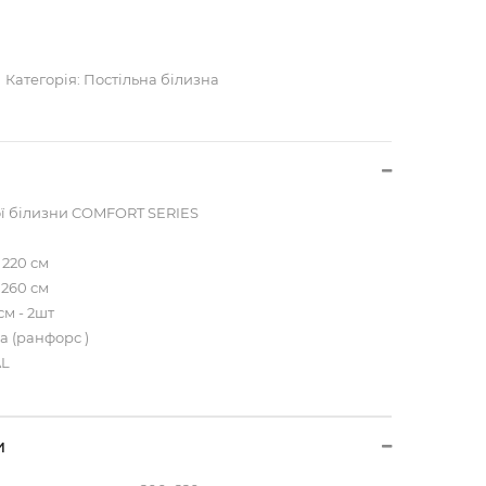
Категорія:
Постільна білизна
ої білизни COMFORT SERIES
 220 см
 260 см
см - 2шт
а (ранфорс )
AL
и