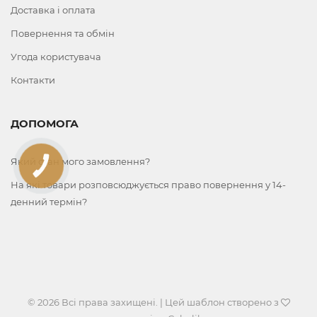
Доставка і оплата
Повернення та обмін
Угода користувача
Контакти
ДОПОМОГА
Який стан мого замовлення?
КНОПКА
ЗВ'ЯЗКУ
На які товари розповсюджується право повернення у 14-
денний термін?
© 2026 Всі права захищені. | Цей шаблон створено з