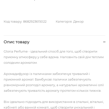
Код товару:
8682923615022
Категорія:
Декор
Опис товару
Gloria Perfume - ідеальний спосіб для того, щоб створити
приємну атмосферу у себе вдома. Наповніть свій дім теплим
солодким ароматом.
Аромадифузор із паличками забезпечує тривалий і
приємний аромат. Бамбукові палички забезпечують
рівномірний розподіл аромату, а натуральні ароматичні олії
забезпечують тривалість аромату протягом кількох тижнів.
Він ідеально підходить для використання в спальні, вітальні,
кабінеті або ванній кімнаті, щоб створити унікальний і