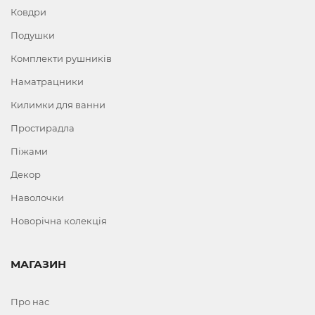
Ковдри
Подушки
Комплекти рушників
Наматрацники
Килимки для ванни
Простирадла
Піжами
Декор
Наволочки
Новорічна колекція
МАГАЗИН
Про нас