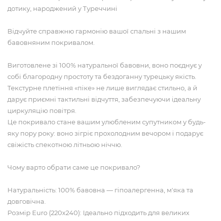
дотику, народжений у Туреччині
Відчуйте справжню гармонію вашої спальні з нашим
бавовняним покривалом.
Виготовлене зі 100% натуральної бавовни, воно поєднує у
собі благородну простоту та бездоганну турецьку якість.
Текстурне плетіння «піке» не лише виглядає стильно, а й
дарує приємні тактильні відчуття, забезпечуючи ідеальну
циркуляцію повітря.
Це покривало стане вашим улюбленим супутником у будь-
яку пору року: воно зігріє прохолодним вечором і подарує
свіжість спекотною літньою ніччю.
Чому варто обрати саме це покривало?
Натуральність: 100% бавовна — гіпоалергенна, м'яка та
довговічна.
Розмір Euro (220х240): Ідеально підходить для великих