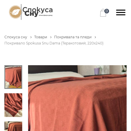
0
Спокуса сну
Товари
Покривала та пледи
Покривало Spokusa Snu Dama (Теракотовий, 220х240)