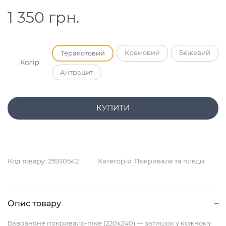
1 350
грн.
Кремовий
Бежевий
Теракотовий
Колір
Антрацит
КУПИТИ
Код товару:
25930542
Категорія:
Покривала та пледи
Опис товару
Бавовняне покривало-піке (220х240) — затишок у кожному