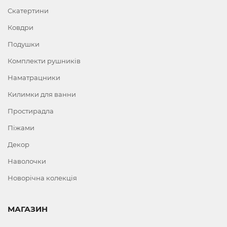
Скатертини
Ковдри
Подушки
Комплекти рушників
Наматрацники
Килимки для ванни
Простирадла
Піжами
Декор
Наволочки
Новорічна колекція
МАГАЗИН