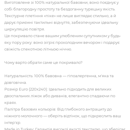
Виготовлене зі 100% натуральної бавовни, воно поєднує у
собі благородну простоту та бездоганну турецьку якість.
Текстурне плетіння «піке» не лише виглядає стильно, а й
дарує приємні тактильні відчуття, забезпечуючи ідеальну
циркуляцію повітря.
Це покривало стане вашим улюбленим супутником у будь-
яку пору року: воно зігріє прохолодним вечором і подарує
свіжість спекотною літньою ніччю.
Чому варто обрати саме це покривало?
Натуральність: 100% бавовна — гіпоалергенна, м'яка та
довговічна.
Розмір Euro (220х240): Ідеально підходить для великих
двоспальних ліжок або диванів, елегантно спадаючи по
краях.
Палітра базових кольорів: Від глибокого антрациту до
ніжного молочного — оберіть відтінок, що підкреслить ваш
інтер'єр.
Made in Turkey: Гарантія високої якості текстилю, що зберігає