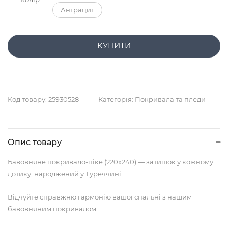
Антрацит
КУПИТИ
Код товару:
25930528
Категорія:
Покривала та пледи
Опис товару
Бавовняне покривало-піке (220х240) — затишок у кожному
дотику, народжений у Туреччині
Відчуйте справжню гармонію вашої спальні з нашим
бавовняним покривалом.